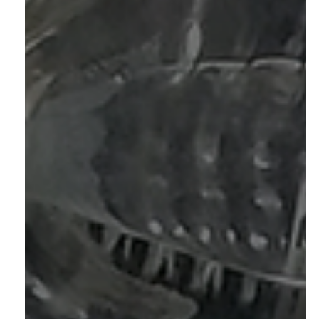
José Gabriel - PistãoWEB
26 de jun.
5 min de leitura
Desmineralizador de Água:
conheça as soluções Zero Ka para
produzir água ultrapura com
economia e eficiência
Desmineralizador de Água Zero Ka: produza água
desmineralizada e deionizada com mais economia e
eficiência. Conheça as usinas de ultrapurificação e