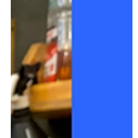
José Gabriel - PistãoWEB
6 de jul.
8 min de leitura
Como fazer água
desmineralizada: guia completo.
Descubra como fazer água desmineralizada, conheça
os principais métodos e veja por que as usinas Zero Ka
são a solução para produzir água desmineralizada e
deionizada