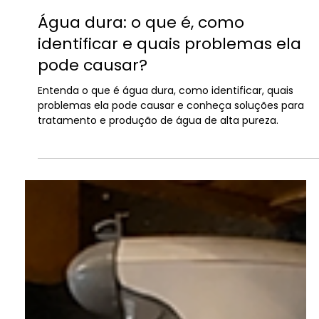
José Gabriel - PistãoWEB
20 de jul.
5 min de leitura
Água dura: o que é, como