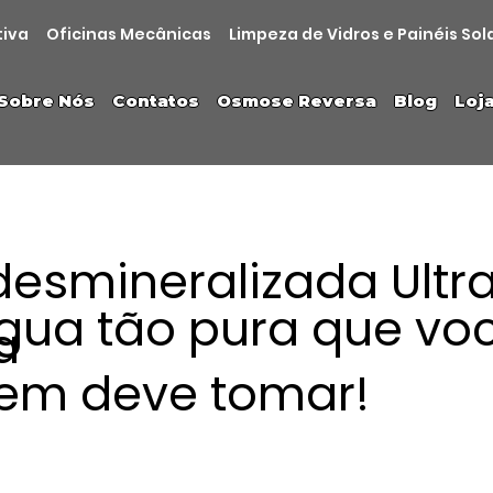
tiva
Oficinas Mecânicas
Limpeza de Vidros e Painéis Sol
Sobre Nós
Contatos
Osmose Reversa
Blog
Loj
esmineralizada Ultr
gua tão pura que vo
a
em deve tomar!