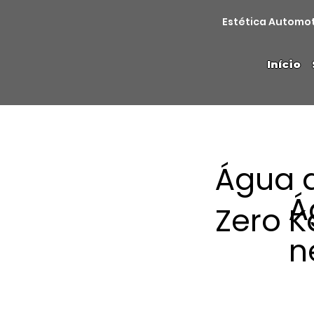
Estética Automo
Início
Água d
Á
Zero K
n