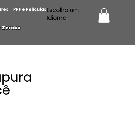
Escolha um
ares
PPF e Películas
Idioma
a Zeroka
apura
cê