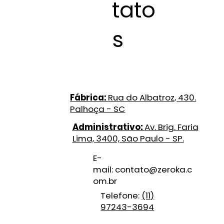
tato
s
Fábrica:
Rua do Albatroz, 430.
Palhoça - SC
Administrativo:
Av. Brig. Faria
Lima, 3400, São Paulo - SP.
E-
mail:
contato@zeroka.c
om.br
Telefone:
(11)
97243-3694