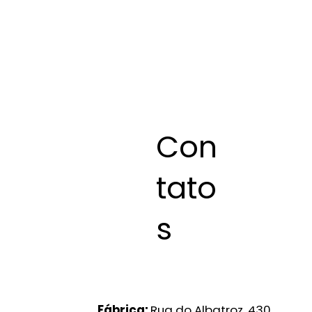
Con
tato
s
Fábrica:
Rua do Albatroz, 430.