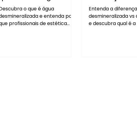
dos profissionais de
Descubra o que é água
Entenda a diferenç
limpeza?
desmineralizada e entenda por
desmineralizada vs 
que profissionais de estética
e descubra qual é a
automotiva e limpeza de vidros
opção para estétic
não abrem mão dessa
indústria, placas sol
tecnologia. Guia completo da
limpeza técnica. S
Zero Ka.
evitar manchas e m
resultados com água