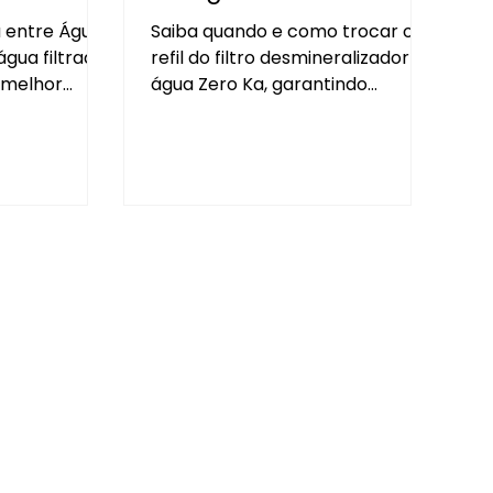
Completo!
a entre Água
Saiba quando e como trocar o
água filtrada
refil do filtro desmineralizador de
 melhor
água Zero Ka, garantindo
a automotiva,
máxima pureza, eficiência e
ares e
desempenho com medição
aiba como
correta do TDS.
elhorar
 ultrapura.