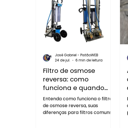
José Gabriel - PistãoWEB
24 de jul.
6 min de leitura
Filtro de osmose
reversa: como
funciona e quando
vale a pena investir?
Entenda como funciona o filtro
de osmose reversa, suas
diferenças para filtros comuns e
quando vale a pena investir para
produzir água de alta pureza.