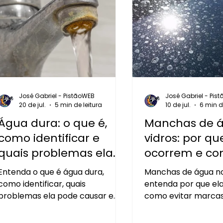
José Gabriel - PistãoWEB
José Gabriel - Pis
20 de jul.
5 min de leitura
10 de jul.
6 min d
Água dura: o que é,
Manchas de 
como identificar e
vidros: por qu
quais problemas ela
ocorrem e co
pode causar?
Entenda o que é água dura,
Manchas de água no
como identificar, quais
entenda por que el
problemas ela pode causar e
como evitar marcas
conheça soluções para
limpeza e por que a
tratamento e produção de água
desmineralizada e 