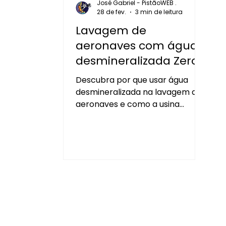
José Gabriel - PistãoWEB .
28 de fev.
3 min de leitura
Lavagem de
aeronaves com água
desmineralizada Zero
Ka: o padrão
Descubra por que usar água
profissional que evita
desmineralizada na lavagem de
manchas
aeronaves e como a usina
portátil Zero Ka Pro garante
acabamento sem manchas,
mais segurança e padrão
profissional.