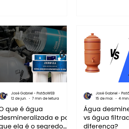
de alta pureza.
reversa são a soluç
vidros, fachadas e p
solares.
José Gabriel - PistãoWEB
José Gabriel - Pis
12 de jun.
7 min de leitura
15 de mai.
4 min 
O que é água
Água desmine
desmineralizada e por
vs água filtra
que ela é o segredo
diferença?