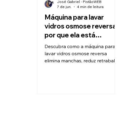
José Gabriel - PistãoWEB
7 de jun.
4 min de leitura
Máquina para lavar
vidros osmose reversa:
por que ela está
revolucionando o
Descubra como a máquina para
mercado
lavar vidros osmose reversa
elimina manchas, reduz retrabalho
e aumenta a produtividade na
limpeza profissional de vidros,
fachadas e placas solares.
Conheça as soluções Zero Ka para
produção de água ultrapura.