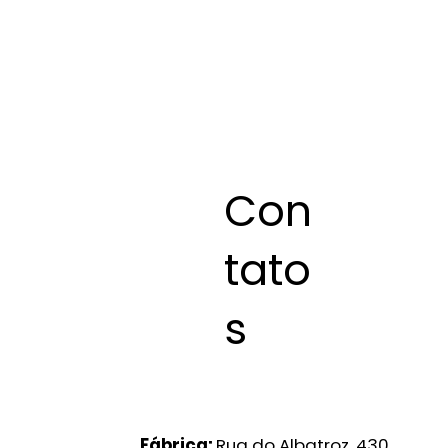
Con
tato
s
Fábrica:
Rua do Albatroz, 430.