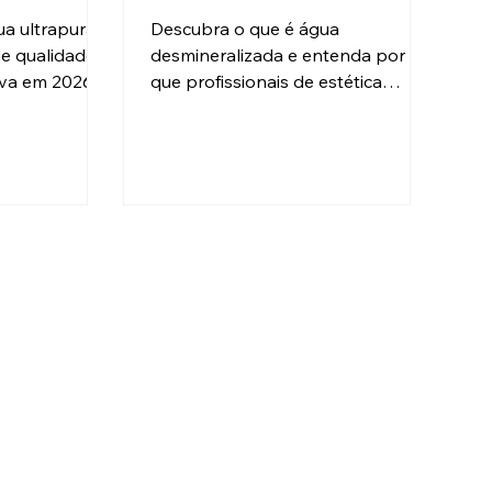
ética
profissionais de
a ultrapura
Descubra o que é água
limpeza?
de qualidade
desmineralizada e entenda por
iva em 2026.
que profissionais de estética
sionais
automotiva e limpeza de vidros
 mão dessa
não abrem mão dessa tecnologia.
Guia completo da Zero Ka.