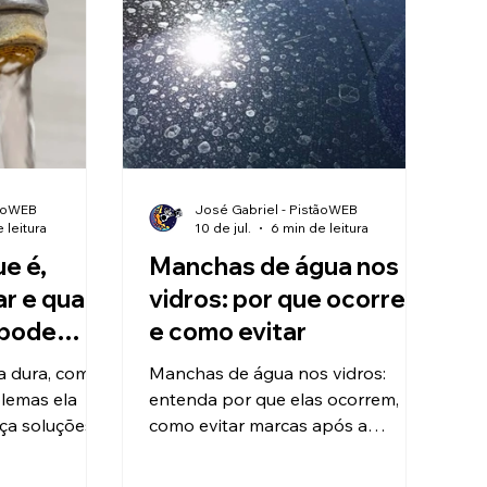
tãoWEB
José Gabriel - PistãoWEB
 leitura
10 de jul.
6 min de leitura
ue é,
Manchas de água nos
ar e quais
vidros: por que ocorrem
 pode
e como evitar
a dura, como
Manchas de água nos vidros:
blemas ela
entenda por que elas ocorrem,
ça soluções
como evitar marcas após a
rodução de
limpeza e por que a água
desmineralizada e a osmose