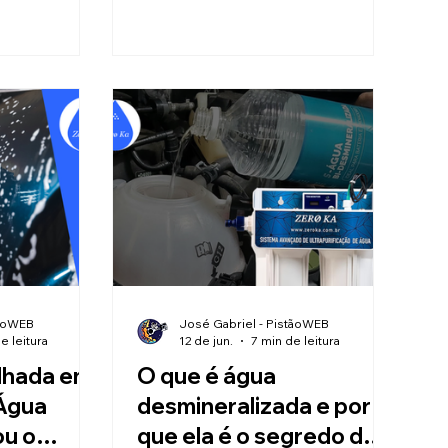
reversa são a solução ideal para
vidros, fachadas e painéis solares.
tãoWEB
José Gabriel - PistãoWEB
e leitura
12 de jun.
7 min de leitura
lhada em
O que é água
Água
desmineralizada e por
ou o
que ela é o segredo dos