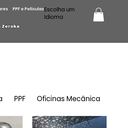
Escolha um
ares
PPF e Películas
Idioma
a Zeroka
a
PPF
Oficinas Mecânica