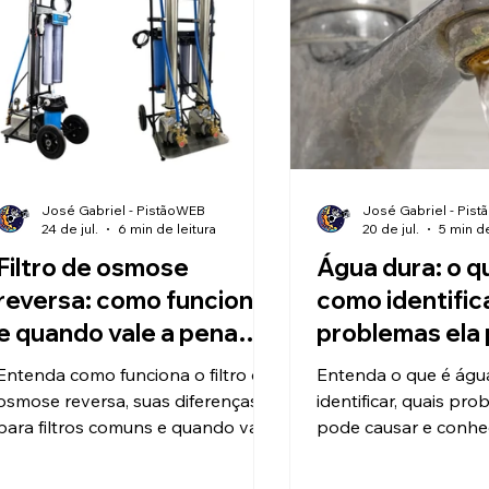
José Gabriel - PistãoWEB
José Gabriel - Pis
24 de jul.
6 min de leitura
20 de jul.
5 min de
Filtro de osmose
Água dura: o q
reversa: como funciona
como identific
e quando vale a pena
problemas ela
investir?
causar?
Entenda como funciona o filtro de
Entenda o que é águ
osmose reversa, suas diferenças
identificar, quais pro
para filtros comuns e quando vale
pode causar e conhe
a pena investir para produzir água
para tratamento e p
de alta pureza.
água de alta pureza.