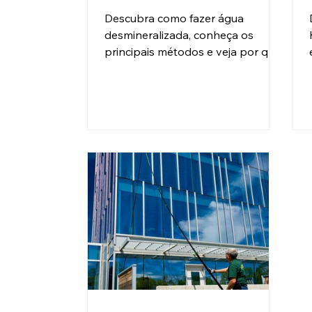
Descubra como fazer água
desmineralizada, conheça os
principais métodos e veja por que
as usinas Zero Ka são a solução
para produzir água
desmineralizada e deionizada