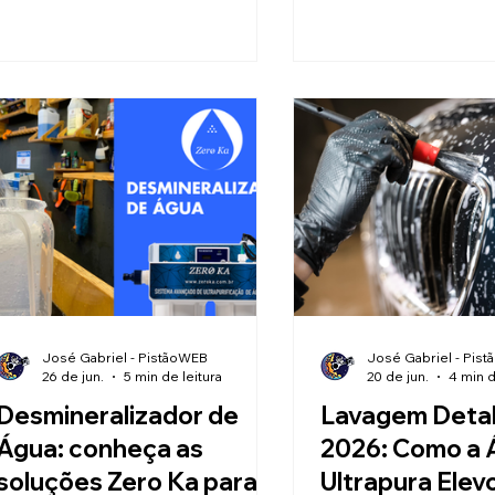
José Gabriel - PistãoWEB
José Gabriel - Pis
26 de jun.
5 min de leitura
20 de jun.
4 min d
Desmineralizador de
Lavagem Deta
Água: conheça as
2026: Como a 
soluções Zero Ka para
Ultrapura Elev