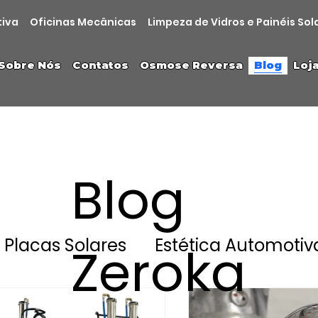
tiva
Oficinas Mecânicas
Limpeza de Vidros e Painéis Sol
Sobre Nós
Contatos
Osmose Reversa
Blog
Loj
Blog
Placas Solares
Estética Automotiv
Zeroka