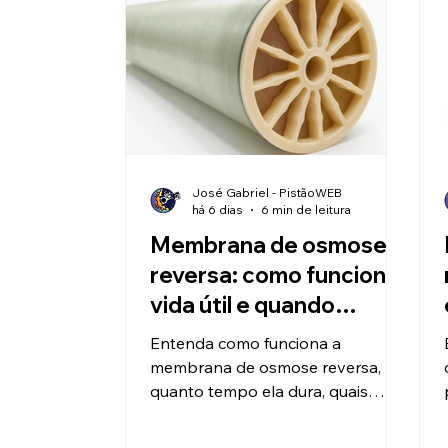
José Gabriel - PistãoWEB
há 6 dias
6 min de leitura
Membrana de osmose
reversa: como funciona,
vida útil e quando
trocar?
Entenda como funciona a
membrana de osmose reversa,
quanto tempo ela dura, quais
sinais indicam perda de
desempenho e quando realizar a