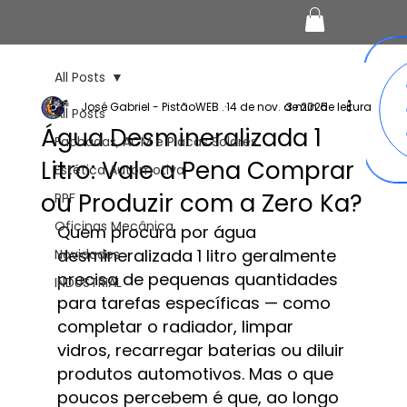
All Posts
José Gabriel - PistãoWEB .
14 de nov. de 2025
3 min de leitura
All Posts
Água Desmineralizada 1
Fachadas, ACM e Placas Solares
Litro: Vale a Pena Comprar
Estética Automotiva
ou Produzir com a Zero Ka?
PPF
Oficinas Mecânica
Quem procura por água 
desmineralizada 1 litro geralmente 
Novidades
precisa de pequenas quantidades 
INDUSTRIAL
para tarefas específicas — como 
completar o radiador, limpar 
vidros, recarregar baterias ou diluir 
produtos automotivos. Mas o que 
poucos percebem é que, ao longo 