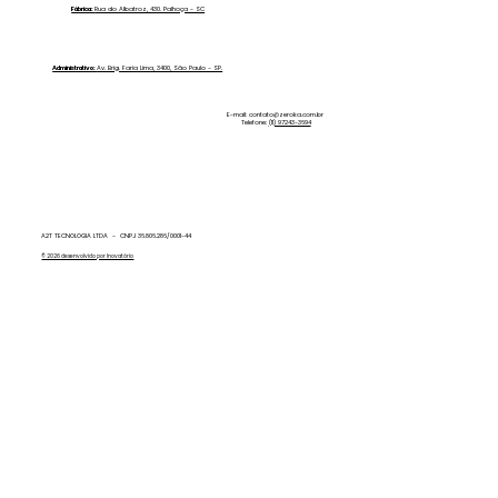
a Própria com a Zero Ka
Fábrica:
Rua do Albatroz, 430. Palhoça - SC
Administrativo:
Av. Brig. Faria Lima, 3400, São Paulo - SP.
E-mail:
contato@zeroka.com.br
Telefone:
(11) 97243-3694
A2T TECNOLOGIA LTDA - CNPJ 36.806.286/0001-44
© 2026 desenvolvido por Inovatório