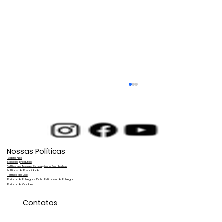
Nossas Políticas
Sobre Nós
Nossos produtos
Política de Trocas, Devoluções e Reembolso.
Políticas de Privacidade
Termos de Uso
Política de Entrega e Data Estimada de Entrega
Política de Cookies
Água Desmineralizada Para Radiador:
Contatos
Por Que Sua Oficina Precisa Produzir