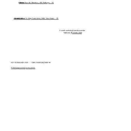
Fábrica:
Rua do Albatroz, 430. Palhoça - SC
Administrativo:
Av. Brig. Faria Lima, 3400, São Paulo - SP.
E-mail:
contato@zeroka.com.br
Telefone:
(11) 97243-3694
A2T TECNOLOGIA LTDA - CNPJ 36.806.286/0001-44
© 2026 desenvolvido por Inovatório