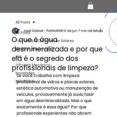
All Posts
José Gabriel - PistãoWEB
12 de jun.
7 min de leitura
All Posts
O que é água
Fachadas, ACM e Placas Solares
desmineralizada e por que
Estética Automotiva
ela é o segredo dos
PPF
Oficinas Mecânica
profissionais de limpeza?
Novidades
Se você trabalha com limpeza 
INDUSTRIAL
profissional de vidros e placas solares, 
estética automotiva ou manutenção de 
veículos, provavelmente já ouviu falar 
em água desmineralizada. Mas o que 
exatamente é essa água? Por que 
profissionais experientes não abrem 