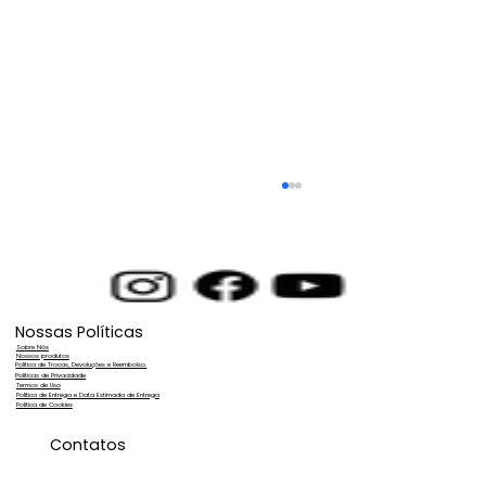
Nossas Políticas
Sobre Nós
Nossos produtos
Política de Trocas, Devoluções e Reembolso.
Políticas de Privacidade
Termos de Uso
Política de Entrega e Data Estimada de Entrega
Política de Cookies
Membrana de osmose reversa: como
Contatos
funciona, vida útil e quando trocar?