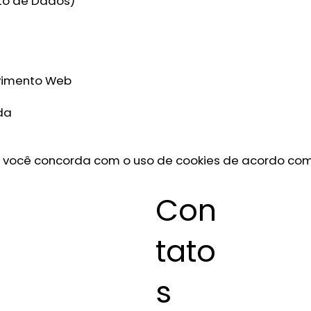
to de Dados)
lvimento Web
da
, você concorda com o uso de cookies de acordo com 
Con
tato
s