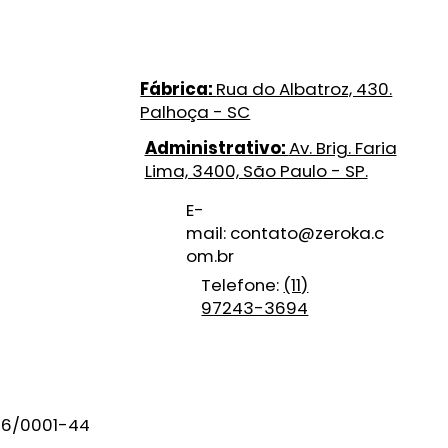
Fábrica:
Rua do Albatroz, 430.
Palhoça - SC
Administrativo:
Av. Brig. Faria
Lima, 3400, São Paulo - SP.
E-
mail:
contato@zeroka.c
om.br
Telefone:
(11)
97243-3694
86/0001-44