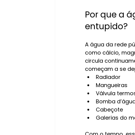
Por que a á
entupido?
A água da rede pú
como cálcio, magné
circula continuam
começam a se dep
Radiador
Mangueiras
Válvula termo
Bomba d’águ
Cabeçote
Galerias do m
Com o tempo, ess