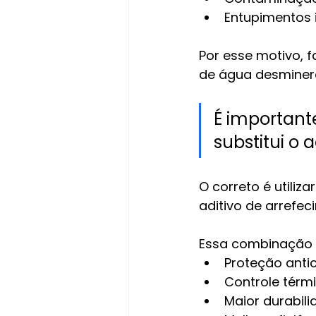
Entupimentos 
Por esse motivo, 
de água desminera
É important
substitui o 
O correto é utili
aditivo de arrefec
Essa combinação 
Proteção anti
Controle tér
Maior durabil