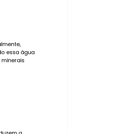
almente, 
ndo essa água 
 minerais 
duzem a 