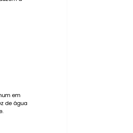
omum em 
z de água 
e.