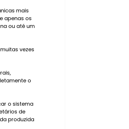
nicas mais 
be apenas os 
rna ou até um 
muitas vezes 
ais, 
letamente o 
ar o sistema 
tários de 
ada produzida 