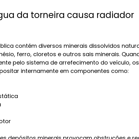
gua da torneira causa radiador 
blica contém diversos minerais dissolvidos natur
sio, ferro, cloretos e outros sais minerais. Qua
ente pelo sistema de arrefecimento do veículo, os
ositar internamente em componentes como:
stática
a
otor
es depósitos minerais provocam obstruções e re