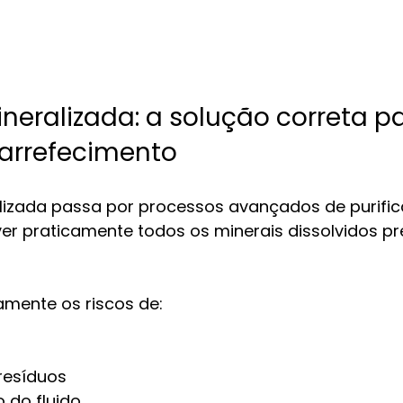
eralizada: a solução correta pa
 arrefecimento
izada passa por processos avançados de purifi
r praticamente todos os minerais dissolvidos pr
amente os riscos de:
resíduos
do fluido