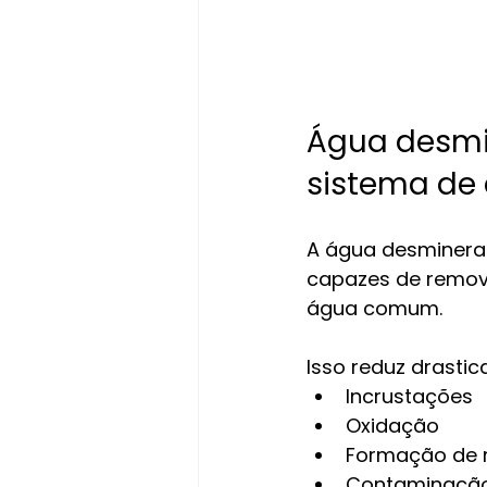
Água desmin
sistema de
A água desmineral
capazes de remove
água comum.
Isso reduz drastic
Incrustações
Oxidação
Formação de 
Contaminação 