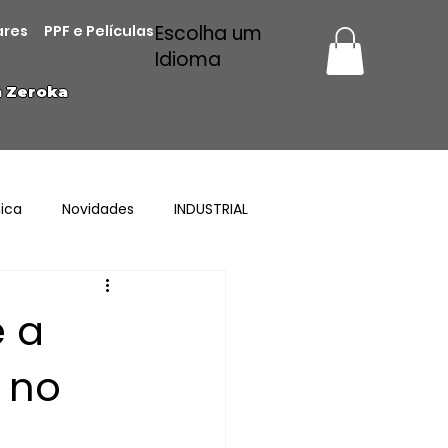
Escolha um
ares
PPF e Películas
Idioma
a Zeroka
ica
Novidades
INDUSTRIAL
e a
 no