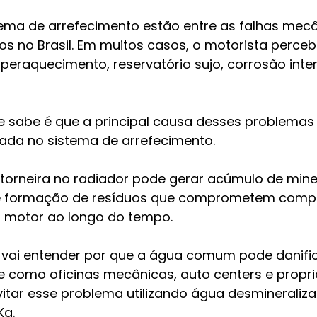
ema de arrefecimento estão entre as falhas mecâ
s no Brasil. Em muitos casos, o motorista perce
uperaquecimento, reservatório sujo, corrosão inte
 sabe é que a principal causa desses problemas 
zada no sistema de arrefecimento.
torneira no radiador pode gerar acúmulo de miner
 e formação de resíduos que comprometem comp
 motor ao longo do tempo.
ê vai entender por que a água comum pode danific
e como oficinas mecânicas, auto centers e proprie
itar esse problema utilizando água desmineraliz
Ka.