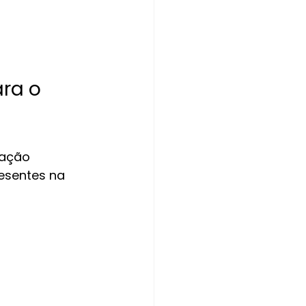
ra o 
cação 
esentes na 