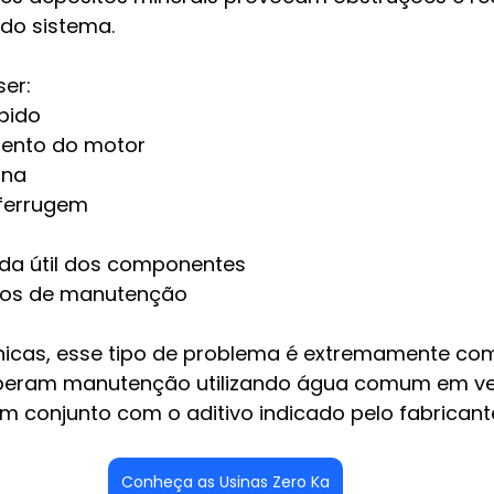
 do sistema.
ser:
pido
ento do motor
rna
ferrugem
da útil dos componentes
dos de manutenção
nicas, esse tipo de problema é extremamente c
eberam manutenção utilizando água comum em ve
m conjunto com o aditivo indicado pelo fabricant
Conheça as Usinas Zero Ka