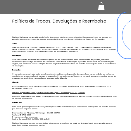
Política de Trocas, Devoluções e Reembolso
Na Zero Ka, buscamos garantir a satisfação dos nossos clientes em cada interação. Caso precise trocar ou devolver um
produto adquirido em nosso site, seguem nossas diretrizes de acordo com o Código de Defesa do Consumidor:
Trocas
Aceitamos trocas de produtos adquiridos em nosso site no prazo de até 7 dias corridos após o recebimento do pedido,
desde que o produto esteja intacto, em sua embalagem original e sem sinais de uso. Para iniciar o processo de troca, entre em
contato conosco por meio dos canais disponíveis em nossa página de contato.
Devoluções
Você tem o direito de desistir da compra no prazo de até 7 dias corridos após o recebimento do produto, conforme
estabelecido pelo Código de Defesa do Consumidor. Para efetuar a devolução, o produto deverá estar em sua embalagem
original, sem indícios de uso ou violação do lacre original do fabricante. Entre em contato conosco para iniciar o procedimento
de devolução.
Reembolso
O reembolso será realizado após a confirmação do recebimento do produto devolvido. Reservamos o direito de verificar as
condições do produto antes de aprovar a devolução. O reembolso será efetuado na forma de pagamento original, dentro de
um prazo compatível com a modalidade de pagamento utilizada.
Atenção
Produtos personalizados ou sob encomenda podem ter condições específicas de troca e devolução. Consulte-nos para
informações detalhadas.
Não nos responsabilizamos por danos causados após o uso inadequado do produto.
Em casos de produtos com defeito ou divergência com a descrição da compra, entre em contato conosco imediatamente para
as devidas providências.
Contate-nos
Para iniciar qualquer processo de troca, devolução ou obter mais informações sobre nossa política, entre em contato conosco
por meio dos seguintes canais:
Endereço: Rua do Albatroz, 430. Palhoça - SC. CEP 88137290
Telefone: (11) 97243-3694
E-mail:
contato@zeroka.com.br
Horário Comercial: 08:30 às 12:00 e 13:00 às 18:00
Na Zero Ka, prezamos pela transparência e estamos comprometidos em seguir as diretrizes legais para garantir a melhor
experiência possível aos nossos clientes.