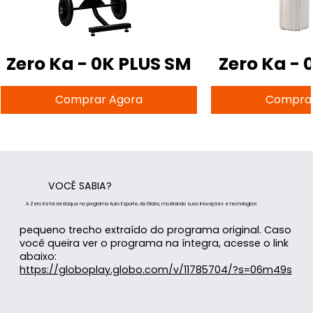
Zero Ka - 0K PLUS SM
Zero Ka - 
Comprar Agora
Comprar
VOCÊ SABIA?
A Zero Ka foi destaque no programa Auto Esporte, da Globo, mostrando suas inovações e tecnologias!
pequeno trecho extraído do programa original. Caso
você queira ver o programa na íntegra, acesse o link
abaixo:
https://globoplay.globo.com/v/11785704/?s=06m49s