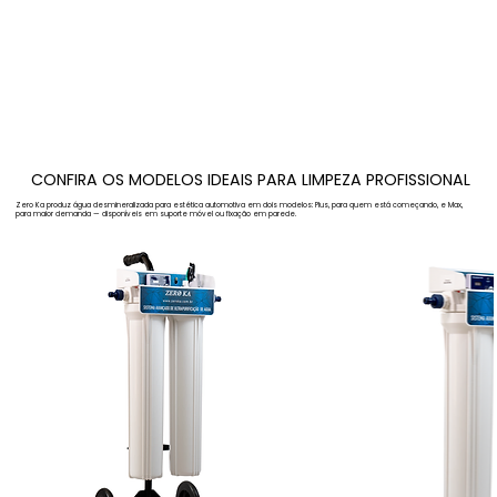
CONFIRA OS MODELOS IDEAIS PARA LIMPEZA PROFISSIONAL
Zero Ka produz água desmineralizada para estética automotiva em dois modelos: Plus, para quem está começando, e Max,
para maior demanda — disponíveis em suporte móvel ou fixação em parede.