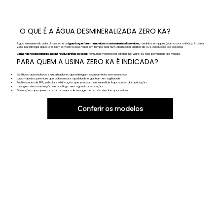
O QUE É A ÁGUA DESMINERALIZADA ZERO KA?
Água desmineralizada ultrapura é a
água da qual foram removidos os sais minerais dissolvidos
, medidos em ppm (partes por milhão). A usina
Zero Ka entrega água a 0 ppm e mostra esse valor em tempo real num analisador digital de TDS acoplado ao sistema.
Como não há sais minerais, não há resíduo branco ao secar
: nenhuma mancha na lataria, no vidro ou nas borrachas do veículo.
PARA QUEM A USINA ZERO KA É INDICADA?
Estéticas automotivas e detalhadores que entregam acabamento sem manchas
Lava-rápidos premium que cobram por qualidade e ganham em agilidade
Profissionais de PPF, película e vitrificação que precisam de superfície limpa antes da aplicação
Lavagem de manutenção de coatings sem agredir a proteção
Operações que querem cortar o tempo de secagem e a mão de obra por veículo