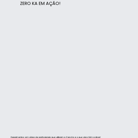
ZERO KA EM AÇÃO!
Depoimentos em vídeo de profissionais que utilizam a Zero Ka e o que eles têm a dizer!