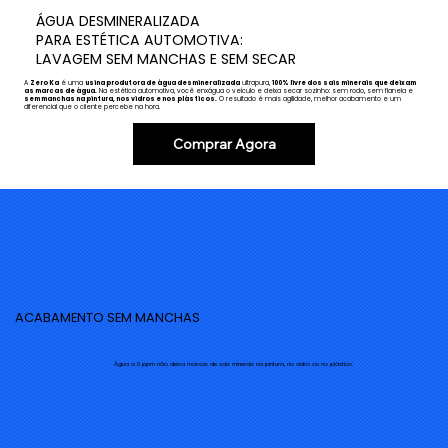
ÁGUA DESMINERALIZADA
PARA ESTÉTICA AUTOMOTIVA:
LAVAGEM SEM MANCHAS E SEM SECAR
A
Zero Ka
é uma
usina produtora de água desmineralizada
ultrapura,
100% livre dos sais minerais que deixam
as marcas de água.
Na estética automotiva, você enxágua o veículo e deixa secar sozinho: sem rodo, sem flanela e
sem manchas na pintura, nos vidros e nos plásticos.
O resultado é mais agilidade, melhor acabamento e um
diferencial que o cliente percebe na hora.
Comprar Agora
ACABAMENTO SEM MANCHAS
Água a 0 ppm não deixa marcas de sais minerais na pintura, no vidro ou no plástico.