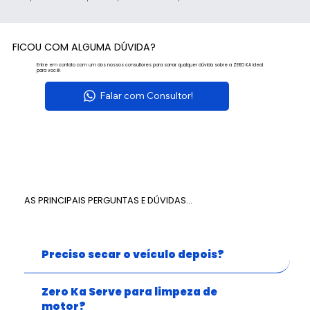
FICOU COM ALGUMA DÚVIDA?
Entre em contato com um dos nossos consultores para sanar qualquer dúvida sobre a ZERO KA ideal
para você!
Falar com Consultor!
AS PRINCIPAIS PERGUNTAS E DÚVIDAS...
Preciso secar o veículo depois?
Zero Ka Serve para limpeza de
motor?