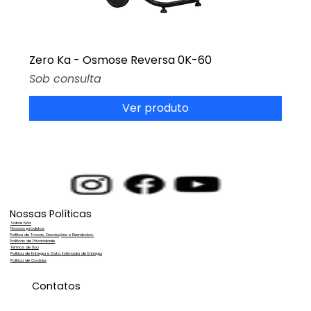
Zero Ka - Osmose Reversa 0K-60
Preço
Sob consulta
Ver produto
Nossas Políticas
Sobre Nós
Nossos produtos
Política de Trocas, Devoluções e Reembolso.
Políticas de Privacidade
Termos de Uso
Política de Entrega e Data Estimada de Entrega
Política de Cookies
Contatos