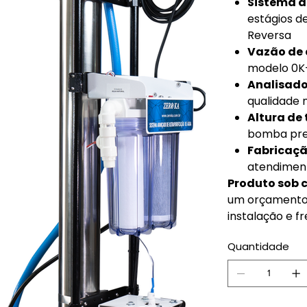
Sistema d
estágios d
Reversa
Vazão de 
modelo 0K-
Analisado
qualidade 
Altura de
bomba pre
Fabricaçã
atendiment
Produto sob 
um orçamento 
instalação e fr
Quantidade