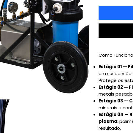
Como Funciona 
Estágio 01 — Fi
em suspensão (a
Protege os est
Estágio 02 — F
metais pesados
Estágio 03 — 
minerais e cont
Estágio 04 — R
plasma
: poli
resultado.