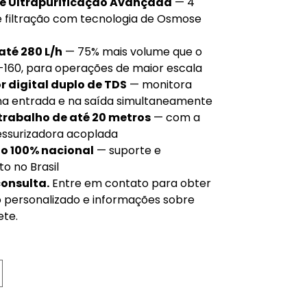
e Ultrapurificação Avançada
— 4
e filtração com tecnologia de Osmose
até 280 L/h
— 75% mais volume que o
160, para operações de maior escala
r digital duplo de TDS
— monitora
na entrada e na saída simultaneamente
 trabalho de até 20 metros
— com a
ssurizadora acoplada
o 100% nacional
— suporte e
o no Brasil
consulta.
Entre em contato para obter
personalizado e informações sobre
ete.