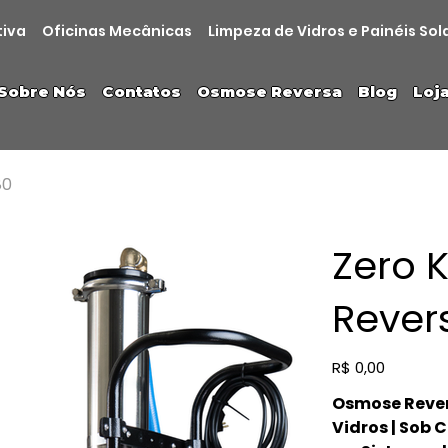
tiva
Oficinas Mecânicas
Limpeza de Vidros e Painéis Sol
Sobre Nós
Contatos
Osmose Reversa
Blog
Loj
80
Zero 
Rever
Preço
R$ 0,00
Osmose Rever
Vidros | Sob 