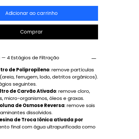
Adicionar ao carrinho
Comprar
— 4 Estágios de Filtração
ltro de Polipropileno
: remove partículas
reia, ferrugem, lodo, detritos orgânicos).
ágios seguintes.
iltro de Carvão Ativado
: remove cloro,
, micro-organismos, óleos e graxas.
Coluna de Osmose Reversa
: remove sais
aminantes dissolvidos.
esina de Troca Iônica ativada por
mento final com água ultrapurificada como