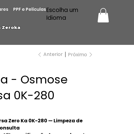
Escolha um
ares
PPF e Películas
Idioma
a Zeroka
Anterior
Próximo
Ka - Osmose
sa 0K-280
sa Zero Ka 0K-280 — Limpeza de
Consulta