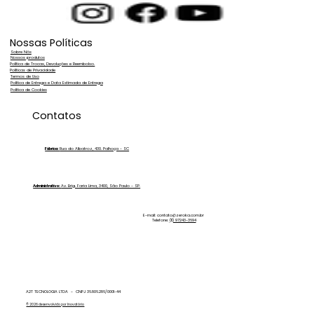
Nossas Políticas
Sobre Nós
Nossos produtos
Política de Trocas, Devoluções e Reembolso.
Políticas de Privacidade
Termos de Uso
Política de Entrega e Data Estimada de Entrega
Política de Cookies
Contatos
Fábrica:
Rua do Albatroz, 430. Palhoça - SC
Administrativo:
Av. Brig. Faria Lima, 3400, São Paulo - SP.
E-mail:
contato@zeroka.com.br
Telefone:
(11) 97243-3694
A2T TECNOLOGIA LTDA - CNPJ 36.806.286/0001-44
© 2026 desenvolvido por Inovatório