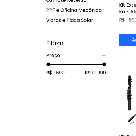
Osmose Reversa
Kit Ex
PPF e Oficina Mecânica
Ka - Al
Preço
R$ 1.89
Vidros e Placa Solar
A
Filtrar
Preço
R$ 1.890
R$ 10.990