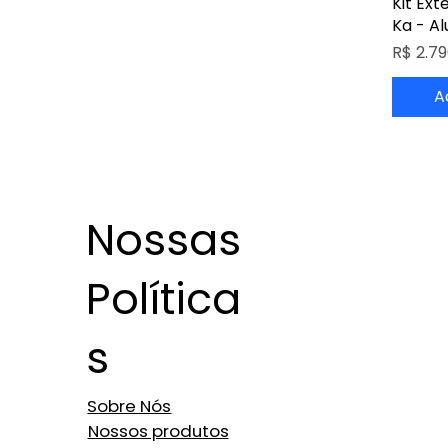
Kit Ex
Ka - Al
Preço
R$ 2.79
A
Nossas
Política
s
Sobre Nós
Nossos produtos