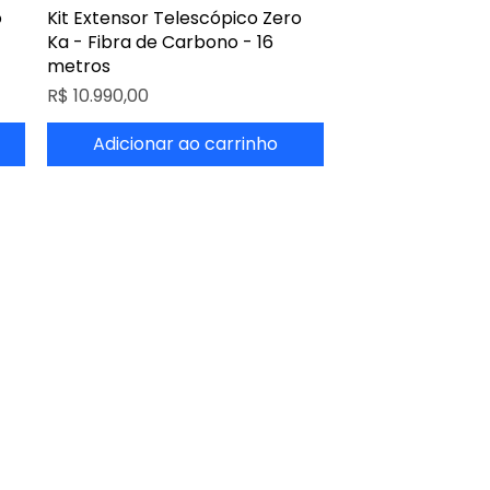
o
Kit Extensor Telescópico Zero
Ka - Fibra de Carbono - 16
metros
Preço
R$ 10.990,00
Adicionar ao carrinho