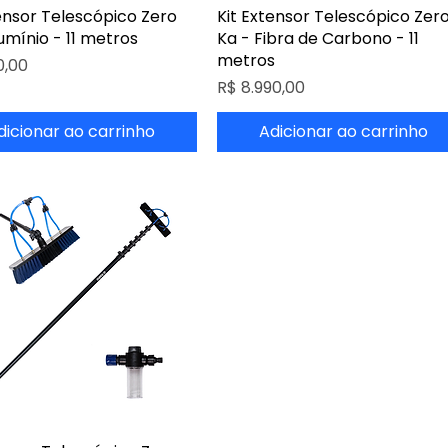
tensor Telescópico Zero
Kit Extensor Telescópico Zer
umínio - 11 metros
Ka - Fibra de Carbono - 11
metros
0,00
Preço
R$ 8.990,00
dicionar ao carrinho
Adicionar ao carrinho