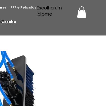
Escolha um
ares
PPF e Películas
Idioma
a Zeroka