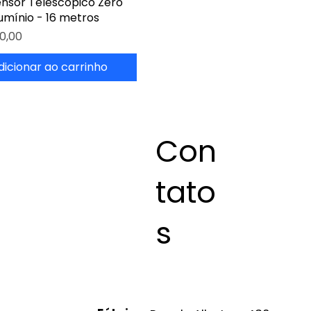
tensor Telescópico Zero
umínio - 16 metros
0,00
dicionar ao carrinho
Con
tato
s