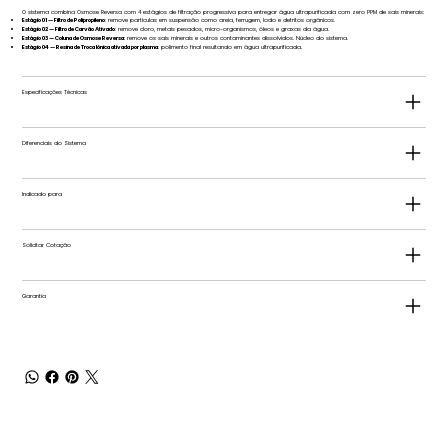
O sistema combina Osmose Reversa com 4 estágios de filtração progressiva para entregar água ultrapurificada com zero PPM de sais minerais:
Estágio 01 — Filtro de Polipropileno
: remove partículas em suspensão como areia, ferrugem, lodo e detritos orgânicos.
Estágio 02 — Filtro de Carvão Ativado
: remove cloro, metais pesados, micro-organismos, óleos e graxas da água.
Estágio 03 — Coluna de Osmose Reversa
: remove os sais minerais e outros contaminantes dissolvidos. Núcleo do sistema.
Estágio 04 — Resina de Troca Iônica ativada por plasma
: polimento final resultando em água ultrapurificada.
Especificações Técnicas
Diferenciais do Sistema
Indicado para
Solicitar Cotação
Garantia