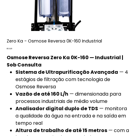
Zero Ka - Osmose Reversa 0K-160 Industrial
Preço
R$ 0,00
Osmose Reversa Zero Ka 0K-160 — Industrial |
Sob Consulta
Sistema de Ultrapurificação Avançada
— 4
estágios de filtração com tecnologia de
Osmose Reversa
Vazão de até 160 L/h
— dimensionada para
processos industriais de médio volume
Analisador digital duplo de TDS
— monitora
a qualidade da água na entrada e na saída em
tempo real
Altura de trabalho de até 15 metros
— com a