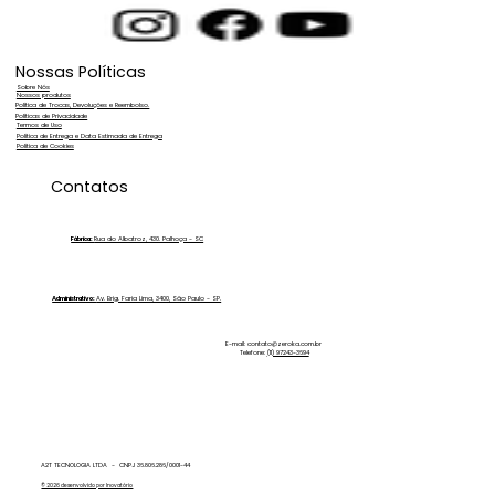
Nossas Políticas
Sobre Nós
Nossos produtos
Política de Trocas, Devoluções e Reembolso.
Políticas de Privacidade
Termos de Uso
Política de Entrega e Data Estimada de Entrega
Política de Cookies
Contatos
Fábrica:
Rua do Albatroz, 430. Palhoça - SC
Administrativo:
Av. Brig. Faria Lima, 3400, São Paulo - SP.
E-mail:
contato@zeroka.com.br
Telefone:
(11) 97243-3694
A2T TECNOLOGIA LTDA - CNPJ 36.806.286/0001-44
© 2026 desenvolvido por Inovatório