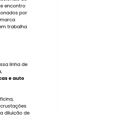
e encontro 
ixonados por 
 marca 
em trabalha 
ssa linha de 
s
, 
as e auto 
icina, 
crustações 
 diluição de 