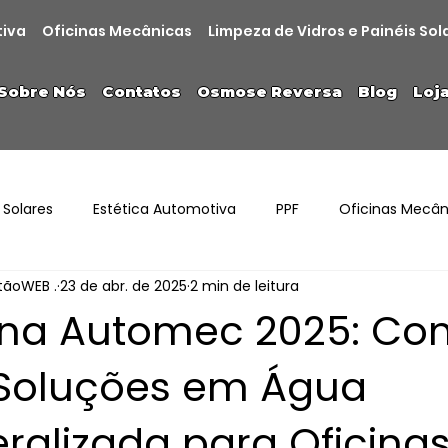
tiva
Oficinas Mecânicas
Limpeza de Vidros e Painéis Sol
Sobre Nós
Contatos
Osmose Reversa
Blog
Loj
 Solares
Estética Automotiva
PPF
Oficinas Mecân
stãoWEB .
23 de abr. de 2025
2 min de leitura
 na Automec 2025: Co
Soluções em Água
ralizada para Oficina