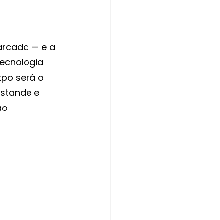
arcada — e a 
ecnologia 
xpo será o 
stande e 
ão 