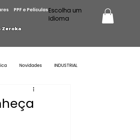
Escolha um
ares
PPF e Películas
Idioma
a Zeroka
ica
Novidades
INDUSTRIAL
nheça
s