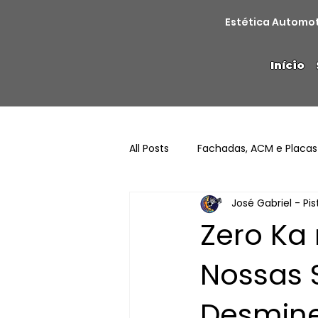
Estética Automo
Início
All Posts
Fachadas, ACM e Placas
José Gabriel - Pi
Zero Ka
Nossas 
Desmine