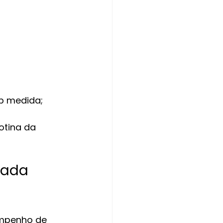
ob medida;
otina da 
zada 
mpenho de 