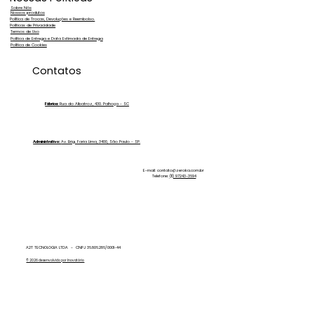
Sobre Nós
Nossos produtos
Política de Trocas, Devoluções e Reembolso.
Políticas de Privacidade
Termos de Uso
Política de Entrega e Data Estimada de Entrega
Política de Cookies
Água dura: o que é, como identificar
Contatos
e quais problemas ela pode causar?
Fábrica:
Rua do Albatroz, 430. Palhoça - SC
Administrativo:
Av. Brig. Faria Lima, 3400, São Paulo - SP.
E-mail:
contato@zeroka.com.br
Telefone:
(11) 97243-3694
A2T TECNOLOGIA LTDA - CNPJ 36.806.286/0001-44
© 2026 desenvolvido por Inovatório