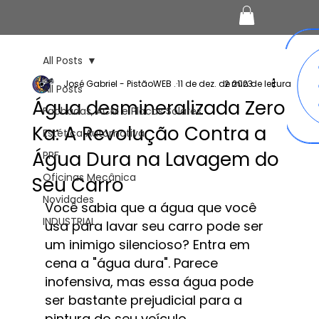
All Posts
José Gabriel - PistãoWEB .
11 de dez. de 2023
2 min de leitura
All Posts
Água desmineralizada Zero
Fachadas, ACM e Placas Solares
Ka: A Revolução Contra a
Estética Automotiva
Água Dura na Lavagem do
PPF
Oficinas Mecânica
Seu Carro
Novidades
Você sabia que a água que você 
INDUSTRIAL
usa para lavar seu carro pode ser 
um inimigo silencioso? Entra em 
cena a "água dura". Parece 
inofensiva, mas essa água pode 
ser bastante prejudicial para a 
pintura do seu veículo.