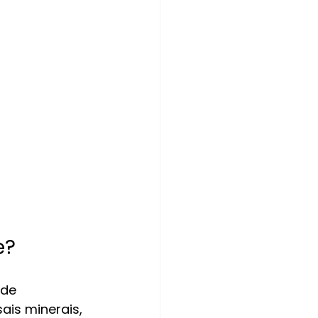
e?
de 
is minerais, 