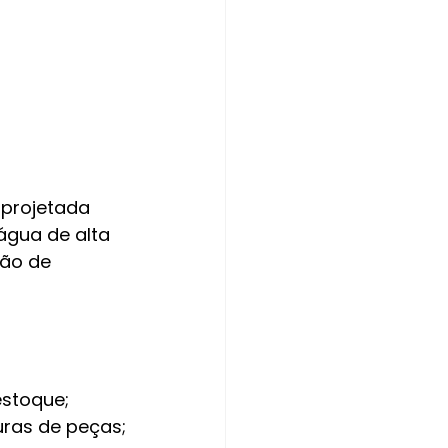
, projetada 
água de alta 
ção de 
estoque;
ras de peças;