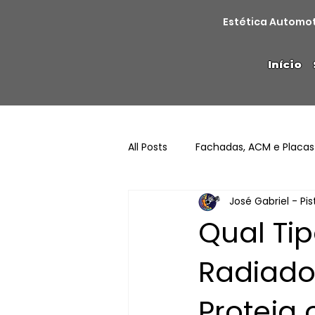
Estética Automo
Início
All Posts
Fachadas, ACM e Placas
José Gabriel - Pi
Qual Ti
Radiado
Proteja 