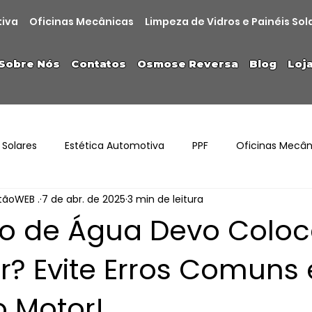
tiva
Oficinas Mecânicas
Limpeza de Vidros e Painéis Sol
Sobre Nós
Contatos
Osmose Reversa
Blog
Loj
 Solares
Estética Automotiva
PPF
Oficinas Mecân
stãoWEB .
7 de abr. de 2025
3 min de leitura
po de Água Devo Coloc
r? Evite Erros Comuns 
o Motor!