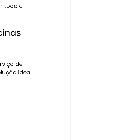
r todo o 
cinas 
rviço de 
olução ideal