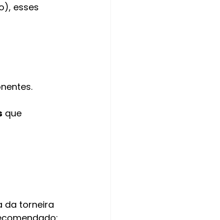
o), esses 
nentes.
s
 que 
da torneira 
 recomendado: