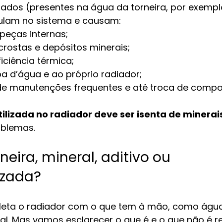
sados (presentes na água da torneira, por exempl
ulam no sistema e causam:
peças internas;
rostas e depósitos minerais;
iciência térmica;
 d’água e ao próprio radiador;
e manutenções frequentes e até troca de compo
ilizada no radiador deve ser isenta de minerai
blemas.
eira, mineral, aditivo ou 
izada?
eta o radiador com o que tem à mão, como água 
al. Mas vamos esclarecer o que é e o que não é