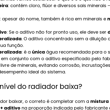
eira
: contém cloro, flúor e diversos sais minerais 
: apesar do nome, também é rica em minerais e 
n
ivo
: Se o aditivo não for pronto uso, ele deve ser 
d
eralizada
. O aditivo concentrado sem a diluição c
ua função.
eralizada
: é a 
única
 água recomendada para o s
 em conjunto com o aditivo especificado pelo fab
é livre de minerais, evitando corrosão, incrustações
desempenho ideal do sistema.
nível do radiador baixa?
ador baixar, o correto é completar com a 
mistura
+ aditivo
 na proporção indicada pelo fabricante d