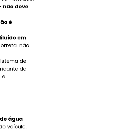
— 
não deve 
ão é 
iluído em 
orreta, não 
istema de 
ricante do 
 e 
 de água 
o veículo. 