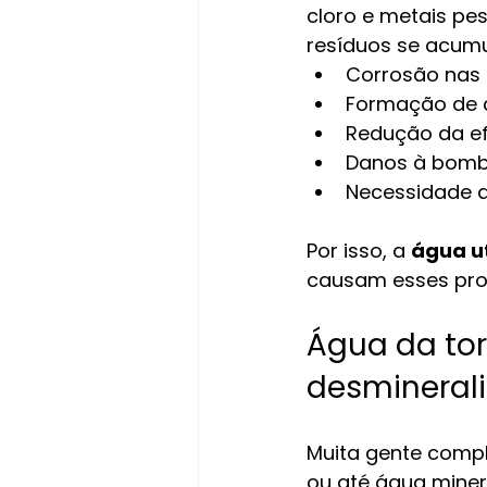
cloro e metais pe
resíduos se acum
Corrosão nas 
Formação de c
Redução da ef
Danos à bomba
Necessidade d
Por isso, a 
água ut
causam esses pro
Água da torn
desmineral
Muita gente compl
ou até água miner