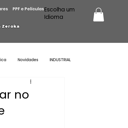
Escolha um
ares
PPF e Películas
Idioma
a Zeroka
ica
Novidades
INDUSTRIAL
ar no
e