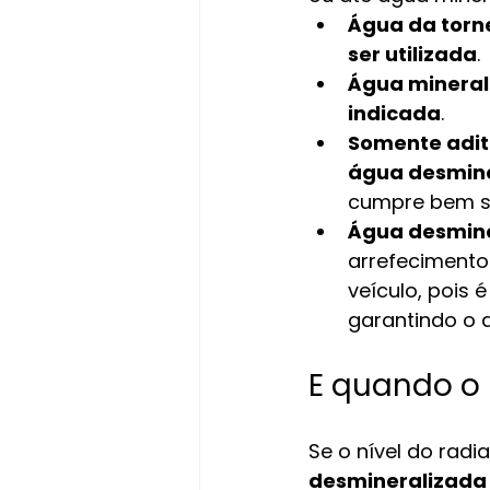
Água da torn
ser utilizada
.
Água mineral
indicada
.
Somente adit
água desmin
cumpre bem s
Água desmin
arrefecimento
veículo, pois 
garantindo o 
E quando o 
Se o nível do radi
desmineralizada 