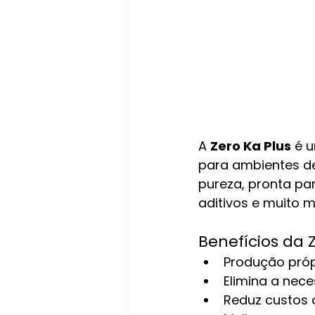
A 
Zero Ka Plus
 é 
para ambientes de
pureza, pronta pa
aditivos e muito m
Benefícios da Z
Produção próp
Elimina a nec
Reduz custos 