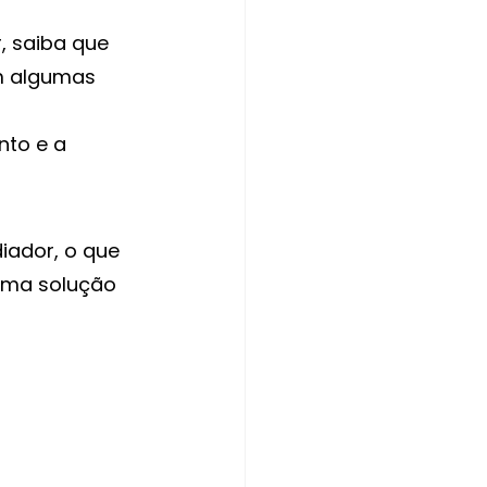
, saiba que 
m algumas 
to e a 
diador, o que 
uma solução 