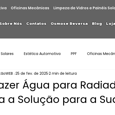
tiva
Oficinas Mecânicas
Limpeza de Vidros e Painéis Sol
Sobre Nós
Contatos
Osmose Reversa
Blog
Loj
 Solares
Estética Automotiva
PPF
Oficinas Mecân
stãoWEB .
25 de fev. de 2025
2 min de leitura
zer Água para Radiad
 a Solução para a Su