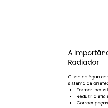
A Importân
Radiador
O uso de água com
sistema de arrefe
Formar incrus
Reduzir a efic
Corroer peças