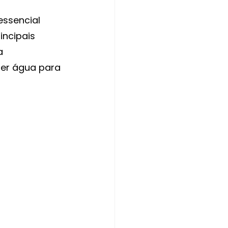
ssencial 
ncipais 
a 
zer água para 