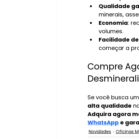
Qualidade ga
minerais, ass
Economia
: r
volumes.
Facilidade de
começar a pr
Compre Ago
Desminerali
Se você busca uma
alta qualidade
 n
Adquira agora m
WhatsApp
 e gar
Novidades
Oficinas 