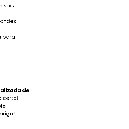
 sais 
randes 
a para 
alizada de 
a certa!
lo 
rviço!