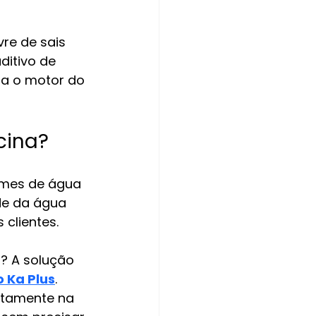
ivre de sais 
itivo de 
ra o motor do 
cina?
umes de água 
de da água 
 clientes.
? A solução 
 Ka Plus
. 
etamente na 