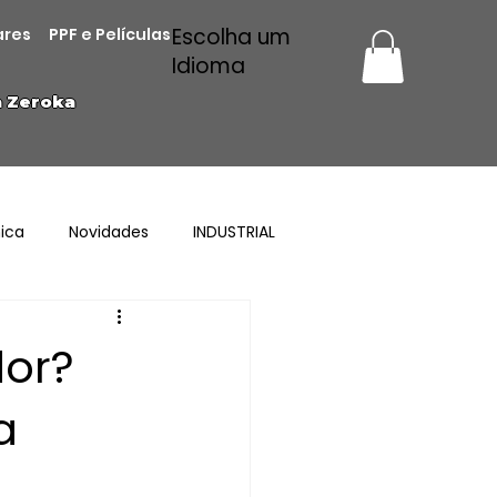
Escolha um
ares
PPF e Películas
Idioma
a Zeroka
ica
Novidades
INDUSTRIAL
or?
a