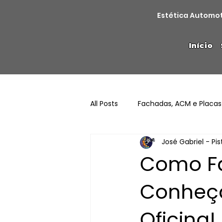
Estética Automo
Início
All Posts
Fachadas, ACM e Placas
José Gabriel - Pi
Como Fa
Conheça
Oficina!