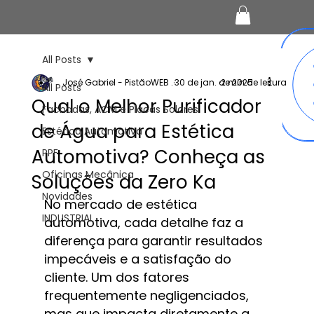
All Posts
José Gabriel - PistãoWEB .
30 de jan. de 2025
2 min de leitura
All Posts
Qual o Melhor Purificador
Fachadas, ACM e Placas Solares
de Água para Estética
Estética Automotiva
Automotiva? Conheça as
PPF
Oficinas Mecânica
Soluções da Zero Ka
Novidades
No mercado de estética 
INDUSTRIAL
automotiva, cada detalhe faz a 
diferença para garantir resultados 
impecáveis e a satisfação do 
cliente. Um dos fatores 
frequentemente negligenciados, 
mas que impacta diretamente a 