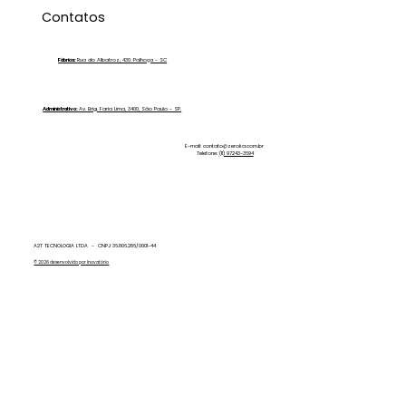
Purificador de Água para Aplicação
Contatos
de PPF: Conheça a Zero Ka Plus!
Fábrica:
Rua do Albatroz, 430. Palhoça - SC
Administrativo:
Av. Brig. Faria Lima, 3400, São Paulo - SP.
E-mail:
contato@zeroka.com.br
Telefone:
(11) 97243-3694
A2T TECNOLOGIA LTDA - CNPJ 36.806.286/0001-44
© 2026 desenvolvido por Inovatório