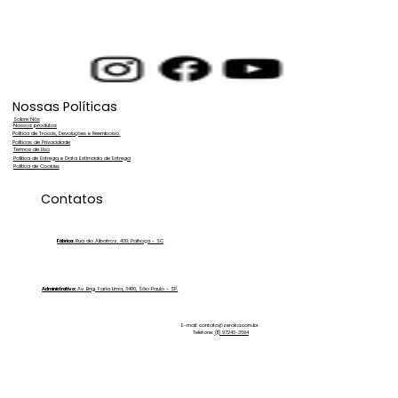
Nossas Políticas
Sobre Nós
Nossos produtos
Política de Trocas, Devoluções e Reembolso.
Políticas de Privacidade
Termos de Uso
Política de Entrega e Data Estimada de Entrega
Política de Cookies
Sistema de Purificação de Água para
Contatos
Estética Automotiva: Conheça a Zero
Ka PRO
Fábrica:
Rua do Albatroz, 430. Palhoça - SC
Administrativo:
Av. Brig. Faria Lima, 3400, São Paulo - SP.
E-mail:
contato@zeroka.com.br
Telefone:
(11) 97243-3694