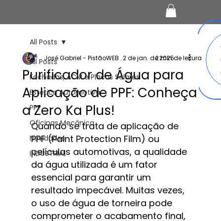
All Posts
José Gabriel - PistãoWEB .
2 de jan. de 2025
2 min de leitura
All Posts
Purificador de Água para
Fachadas, ACM e Placas Solares
Aplicação de PPF: Conheça
Estética Automotiva
a Zero Ka Plus!
PPF
Oficinas Mecânica
Quando se trata de aplicação de 
PPF (Paint Protection Film) ou 
Novidades
películas automotivas, a qualidade 
INDUSTRIAL
da água utilizada é um fator 
essencial para garantir um 
resultado impecável. Muitas vezes, 
o uso de água de torneira pode 
comprometer o acabamento final, 