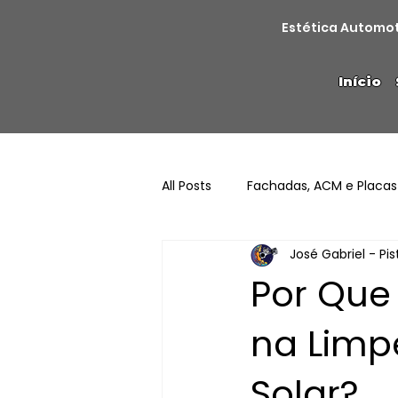
Estética Automo
Início
All Posts
Fachadas, ACM e Placas
José Gabriel - Pi
Por Que
na Limp
Solar?