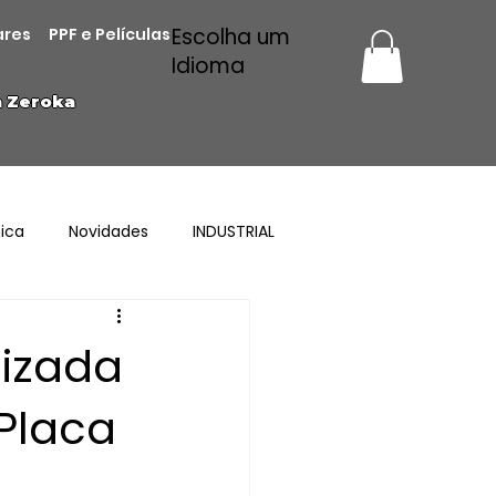
Escolha um
ares
PPF e Películas
Idioma
a Zeroka
ica
Novidades
INDUSTRIAL
lizada
Placa