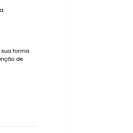
a.
 sua forma 
enção de 