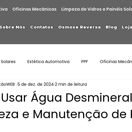
tiva
Oficinas Mecânicas
Limpeza de Vidros e Painéis Sol
Sobre Nós
Contatos
Osmose Reversa
Blog
Loj
 Solares
Estética Automotiva
PPF
Oficinas Mecân
stãoWEB .
5 de dez. de 2024
2 min de leitura
 Usar Água Desminera
eza e Manutenção de 