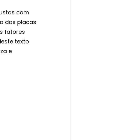
custos com 
o das placas 
 fatores 
este texto 
za e 