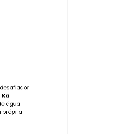
desafiador 
 Ka 
de água 
 própria 