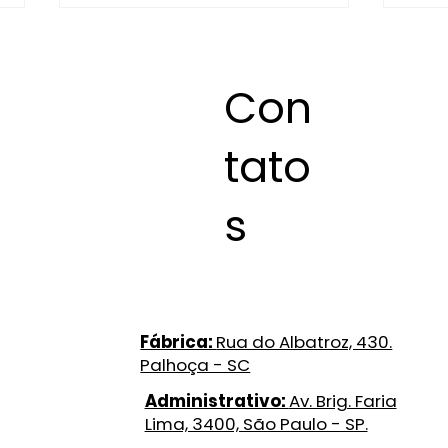
Con
tato
O que é Água Deionizada?
Você
s
Saiba o que é e Suas
pelí
Aplicações!
Conh
Fábrica:
Rua do Albatroz, 430.
Palhoça - SC
Administrativo:
Av. Brig. Faria
Lima, 3400, São Paulo - SP.