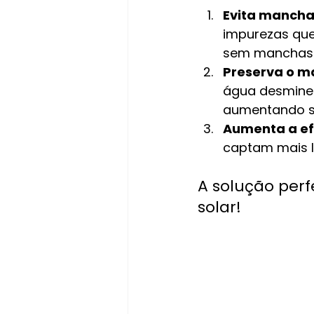
Evita manchas
impurezas que
sem manchas
Preserva o ma
água desminer
aumentando su
Aumenta a efi
captam mais l
A solução perf
solar!