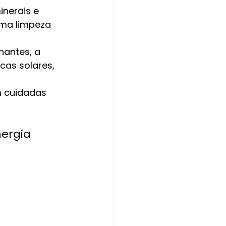
inerais e 
ma limpeza 
nantes, a 
as solares, 
m cuidadas 
ergia 