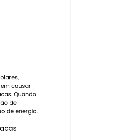
olares, 
dem causar 
acas. Quando 
ção de 
o de energia.
acas 