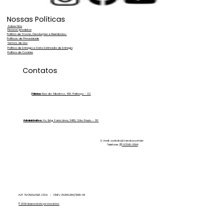
Nossas Políticas
Sobre Nós
Nossos produtos
Política de Trocas, Devoluções e Reembolso.
Políticas de Privacidade
Termos de Uso
Política de Entrega e Data Estimada de Entrega
Política de Cookies
Você faz aplicação de películas
Contatos
residenciais? Conheça a Zero Ka!
Fábrica:
Rua do Albatroz, 430. Palhoça - SC
Administrativo:
Av. Brig. Faria Lima, 3400, São Paulo - SP.
E-mail:
contato@zeroka.com.br
Telefone:
(11) 97243-3694
A2T TECNOLOGIA LTDA - CNPJ 36.806.286/0001-44
© 2026 desenvolvido por Inovatório