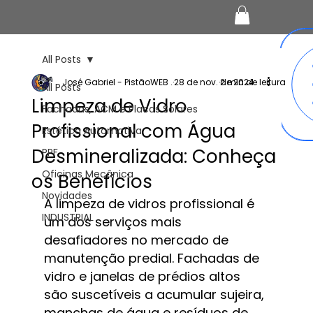
All Posts
José Gabriel - PistãoWEB .
28 de nov. de 2024
2 min de leitura
All Posts
Limpeza de Vidro
Fachadas, ACM e Placas Solares
Profissional com Água
Estética Automotiva
Desmineralizada: Conheça
PPF
Oficinas Mecânica
os Benefícios
Novidades
A limpeza de vidros profissional é 
INDUSTRIAL
um dos serviços mais 
desafiadores no mercado de 
manutenção predial. Fachadas de 
vidro e janelas de prédios altos 
são suscetíveis a acumular sujeira, 
manchas de água e resíduos de 