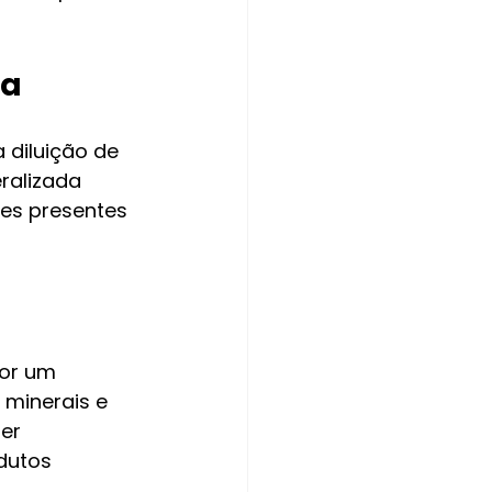
da
 diluição de 
ralizada 
tes presentes 
or um 
minerais e 
er 
dutos 