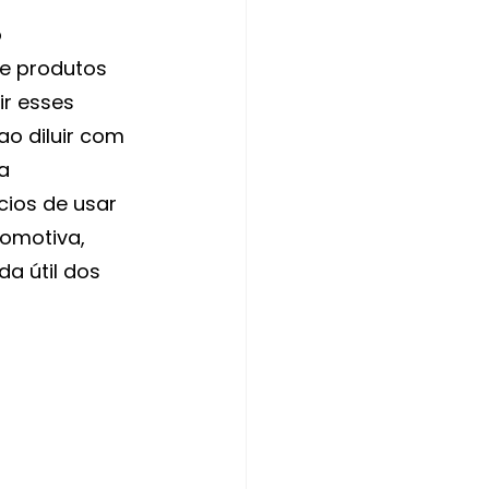
 
e produtos 
ir esses 
o diluir com 
a 
cios de usar 
omotiva, 
a útil dos 