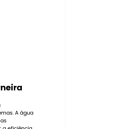
rneira
 
emas. A água 
ras 
a eficiência 