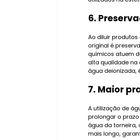
6. Preserv
Ao diluir produto
original é preser
químicos atuem de
alta qualidade na
água deionizada, 
7. Maior pr
A utilização de á
prolongar o prazo
água da torneira,
mais longo, garant