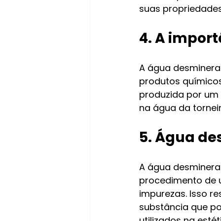
suas propriedade
4. A impor
A água desmineral
produtos químicos
produzida por um 
na água da torneir
5. Água de
A água desmineral
procedimento de u
impurezas. Isso re
substância que po
utilizados na esté