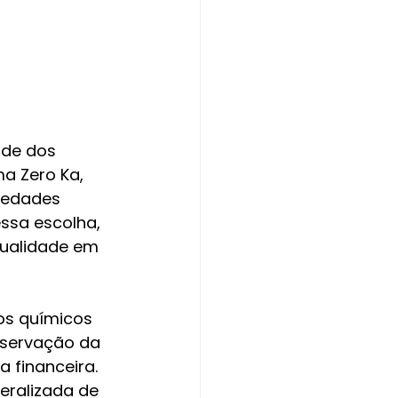
ade dos 
a Zero Ka, 
iedades 
ssa escolha, 
qualidade em 
os químicos 
eservação da 
 financeira. 
eralizada de 