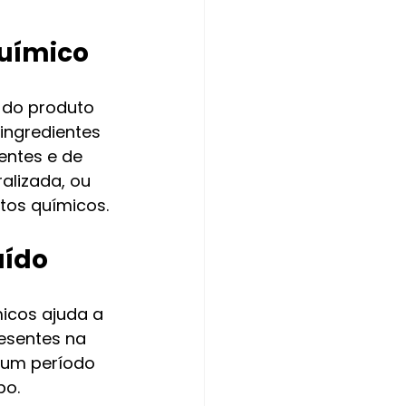
químico
 do produto 
ingredientes 
entes e de 
alizada, ou 
tos químicos.
uído
icos ajuda a 
esentes na 
 um período 
po.