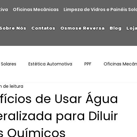
tiva
Oficinas Mecânicas
Limpeza de Vidros e Painéis Sol
Sobre Nós
Contatos
Osmose Reversa
Blog
Loj
 Solares
Estética Automotiva
PPF
Oficinas Mecân
n de leitura
fícios de Usar Água
alizada para Diluir
s Químicos