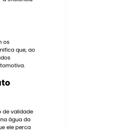
 os 
nifica que, ao 
ados 
tomotiva.
to 
 de validade 
 na água da 
e ele perca 