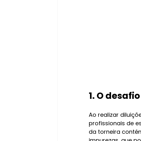
1. O desafi
Ao realizar diluiç
profissionais de 
da torneira conté
impurezas, que pod