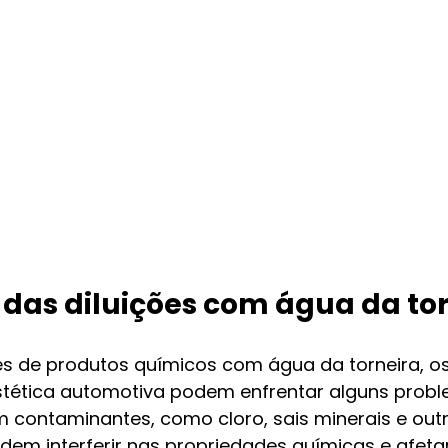
o das diluições com água da to
ões de produtos químicos com água da torneira, os
estética automotiva podem enfrentar alguns probl
m contaminantes, como cloro, sais minerais e out
em interferir nas propriedades químicas e afetar 