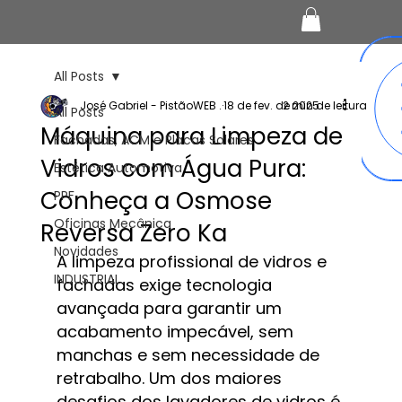
All Posts
José Gabriel - PistãoWEB .
18 de fev. de 2025
2 min de leitura
All Posts
Máquina para Limpeza de
Fachadas, ACM e Placas Solares
Vidros com Água Pura:
Estética Automotiva
Conheça a Osmose
PPF
Oficinas Mecânica
Reversa Zero Ka
Novidades
A limpeza profissional de vidros e 
INDUSTRIAL
fachadas exige tecnologia 
avançada para garantir um 
acabamento impecável, sem 
manchas e sem necessidade de 
retrabalho. Um dos maiores 
desafios dos lavadores de vidros é 