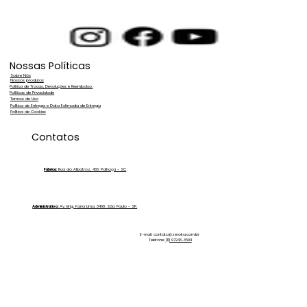
Nossas Políticas
Sobre Nós
Nossos produtos
Política de Trocas, Devoluções e Reembolso.
Políticas de Privacidade
Termos de Uso
Política de Entrega e Data Estimada de Entrega
Política de Cookies
Membrana de osmose reversa: como
Contatos
funciona, vida útil e quando trocar?
Fábrica:
Rua do Albatroz, 430. Palhoça - SC
Administrativo:
Av. Brig. Faria Lima, 3400, São Paulo - SP.
E-mail:
contato@zeroka.com.br
Telefone:
(11) 97243-3694