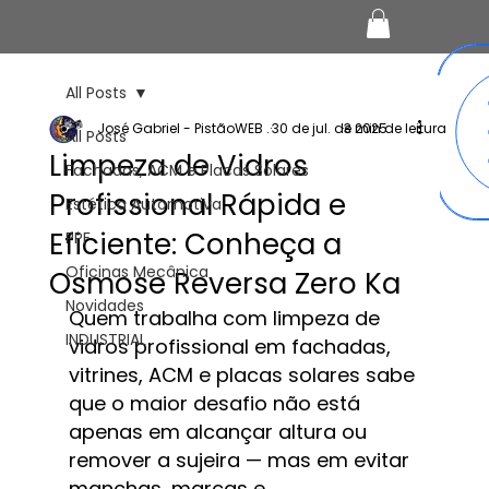
All Posts
José Gabriel - PistãoWEB .
30 de jul. de 2025
3 min de leitura
All Posts
Limpeza de Vidros
Fachadas, ACM e Placas Solares
Profissional Rápida e
Estética Automotiva
Eficiente: Conheça a
PPF
Oficinas Mecânica
Osmose Reversa Zero Ka
Novidades
Quem trabalha com limpeza de 
INDUSTRIAL
vidros profissional em fachadas, 
vitrines, ACM e placas solares sabe 
que o maior desafio não está 
apenas em alcançar altura ou 
remover a sujeira — mas em evitar 
manchas, marcas e 