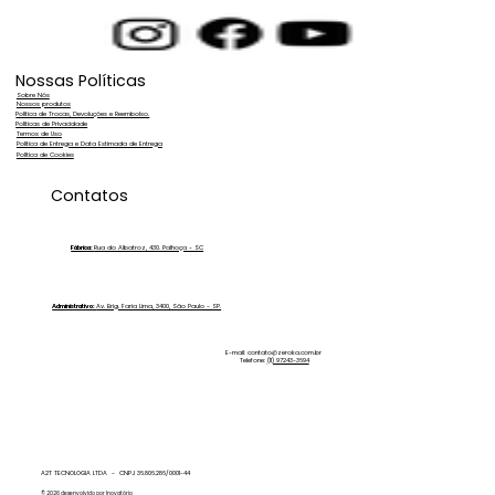
Nossas Políticas
Sobre Nós
Nossos produtos
Política de Trocas, Devoluções e Reembolso.
Políticas de Privacidade
Termos de Uso
Política de Entrega e Data Estimada de Entrega
Política de Cookies
Água Desmineralizada x Água
Contatos
Destilada: Qual a Ideal para sua
Produção?
Fábrica:
Rua do Albatroz, 430. Palhoça - SC
Administrativo:
Av. Brig. Faria Lima, 3400, São Paulo - SP.
E-mail:
contato@zeroka.com.br
Telefone:
(11) 97243-3694
A2T TECNOLOGIA LTDA - CNPJ 36.806.286/0001-44
© 2026 desenvolvido por Inovatório