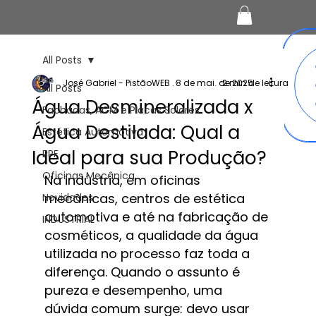
All Posts
José Gabriel - PistãoWEB .
8 de mai. de 2025
2 min de leitura
All Posts
Água Desmineralizada x
Fachadas, ACM e Placas Solares
Água Destilada: Qual a
Estética Automotiva
Ideal para sua Produção?
PPF
Oficinas Mecânica
Na indústria, em oficinas 
mecânicas, centros de estética 
Novidades
automotiva e até na fabricação de 
INDUSTRIAL
cosméticos, a qualidade da água 
utilizada no processo faz toda a 
diferença. Quando o assunto é 
pureza e desempenho, uma 
dúvida comum surge: devo usar 