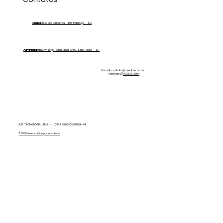
Manchar e Sem Precisar Secar: A Zero
Ka Explica!
Fábrica:
Rua do Albatroz, 430. Palhoça - SC
Administrativo:
Av. Brig. Faria Lima, 3400, São Paulo - SP.
E-mail:
contato@zeroka.com.br
Telefone:
(11) 97243-3694
A2T TECNOLOGIA LTDA - CNPJ 36.806.286/0001-44
© 2026 desenvolvido por Inovatório