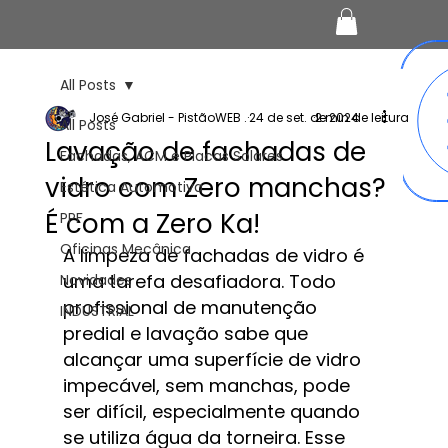
All Posts
José Gabriel - PistãoWEB .
24 de set. de 2024
2 min de leitura
All Posts
Lavação de fachadas de
Fachadas, ACM e Placas Solares
vidro com Zero manchas?
Estética Automotiva
É com a Zero Ka!
PPF
Oficinas Mecânica
A limpeza de fachadas de vidro é 
uma tarefa desafiadora. Todo 
Novidades
profissional de manutenção 
INDUSTRIAL
predial e lavação sabe que 
alcançar uma superfície de vidro 
impecável, sem manchas, pode 
ser difícil, especialmente quando 
se utiliza água da torneira. Esse 