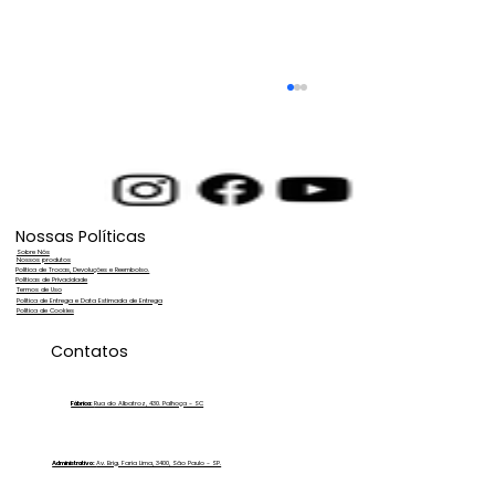
Nossas Políticas
Sobre Nós
Nossos produtos
Política de Trocas, Devoluções e Reembolso.
Políticas de Privacidade
Termos de Uso
Política de Entrega e Data Estimada de Entrega
Política de Cookies
Manchas no PPF Automotivo? A culpa
Contatos
pode ser da qualidade da Água!
Saiba a Solução Definitiva!
Fábrica:
Rua do Albatroz, 430. Palhoça - SC
Administrativo:
Av. Brig. Faria Lima, 3400, São Paulo - SP.