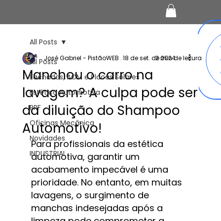
All Posts
José Gabriel - PistãoWEB .
18 de set. de 2024
2 min de leitura
All Posts
Manchou o carro na
Fachadas, ACM e Placas Solares
lavagem? A culpa pode ser
Estética Automotiva
da diluição do Shampoo
PPF
Oficinas Mecânica
Automotivo!
Novidades
Para profissionais da estética 
INDUSTRIAL
automotiva, garantir um 
acabamento impecável é uma 
prioridade. No entanto, em muitas 
lavagens, o surgimento de 
manchas indesejadas após a 
limpeza pode comprometer a 