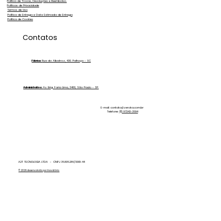
Política de Trocas, Devoluções e Reembolso.
Políticas de Privacidade
Termos de Uso
Política de Entrega e Data Estimada de Entrega
Política de Cookies
Manchas no PPF Automotivo? A culpa
Contatos
pode ser da qualidade da Água!
Saiba a Solução Definitiva!
Fábrica:
Rua do Albatroz, 430. Palhoça - SC
Administrativo:
Av. Brig. Faria Lima, 3400, São Paulo - SP.
E-mail:
contato@zeroka.com.br
Telefone:
(11) 97243-3694
A2T TECNOLOGIA LTDA - CNPJ 36.806.286/0001-44
© 2026 desenvolvido por Inovatório