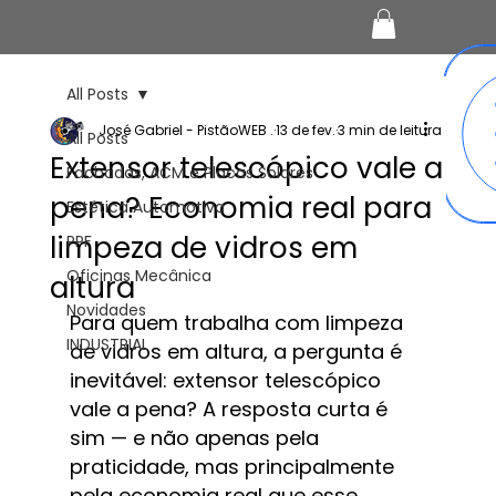
All Posts
José Gabriel - PistãoWEB .
13 de fev.
3 min de leitura
All Posts
Extensor telescópico vale a
Fachadas, ACM e Placas Solares
pena? Economia real para
Estética Automotiva
limpeza de vidros em
PPF
Oficinas Mecânica
altura
Novidades
Para quem trabalha com limpeza 
INDUSTRIAL
de vidros em altura, a pergunta é 
inevitável: extensor telescópico 
vale a pena? A resposta curta é 
sim — e não apenas pela 
praticidade, mas principalmente 
pela economia real que esse 