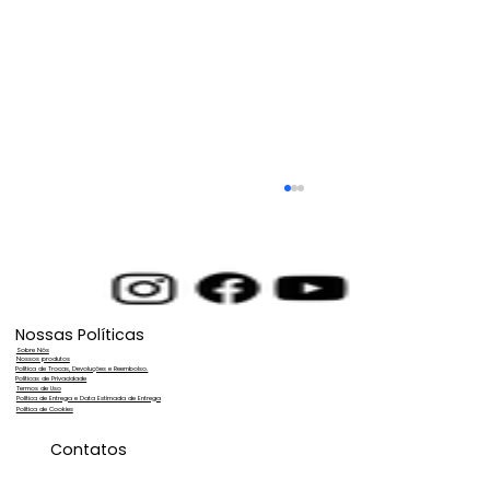
Nossas Políticas
Sobre Nós
Nossos produtos
Política de Trocas, Devoluções e Reembolso.
Políticas de Privacidade
Termos de Uso
Política de Entrega e Data Estimada de Entrega
Política de Cookies
Limpeza de Vidros Profissional Rápida
Contatos
e Eficiente: Conheça a Osmose