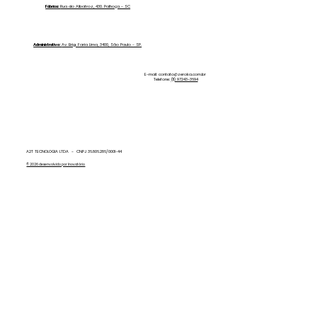
Reversa Zero Ka
Fábrica:
Rua do Albatroz, 430. Palhoça - SC
Administrativo:
Av. Brig. Faria Lima, 3400, São Paulo - SP.
E-mail:
contato@zeroka.com.br
Telefone:
(11) 97243-3694
A2T TECNOLOGIA LTDA - CNPJ 36.806.286/0001-44
© 2026 desenvolvido por Inovatório