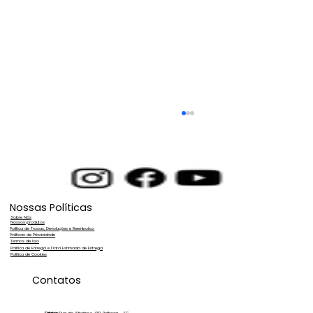
Nossas Políticas
Sobre Nós
Nossos produtos
Política de Trocas, Devoluções e Reembolso.
Políticas de Privacidade
Termos de Uso
Política de Entrega e Data Estimada de Entrega
Política de Cookies
Purificação de Água para Lavagem
Contatos
de Vidros e Fachadas Espelhadas:
Fábrica:
Rua do Albatroz, 430. Palhoça - SC