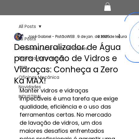
All Posts
José Gabriel - PistãoWEB .
9 de jan. de 2025
2 min de leitura
All Posts
Desmineralizador de Água
Fachadas, ACM e Placas Solares
para Lavação de Vidros e
Estética Automotiva
Vidraças: Conheça a Zero
PPF
Oficinas Mecânica
Ka MAX!
Novidades
Manter vidros e vidraças 
INDUSTRIAL
impecáveis é uma tarefa que exige 
qualidade, eficiência e o uso das 
ferramentas certas. No mercado 
de lavação de vidros, um dos 
maiores desafios enfrentados 
pelos profissionais é garantir uma 