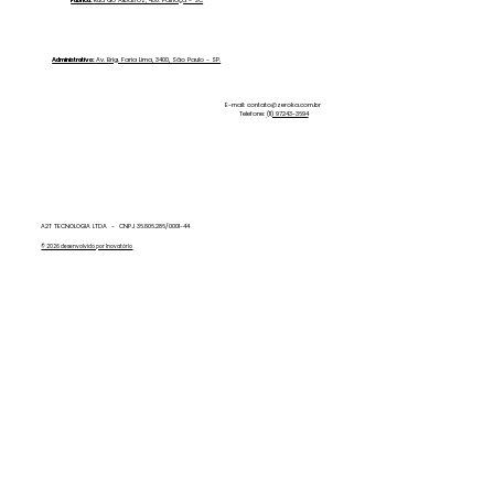
Conheça a Zero Ka Max
Administrativo:
Av. Brig. Faria Lima, 3400, São Paulo - SP.
E-mail:
contato@zeroka.com.br
Telefone:
(11) 97243-3694
A2T TECNOLOGIA LTDA - CNPJ 36.806.286/0001-44
© 2026 desenvolvido por Inovatório