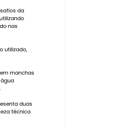
safios da 
tilizando 
do nas 
utilizado, 
 sem manchas 
 água 
.
resenta duas 
eza técnica 