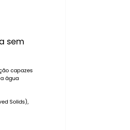
za sem 
ação capazes 
na água 
ed Solids), 