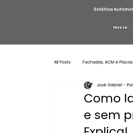
Estética Automo
Início
All Posts
Fachadas, ACM e Placas
José Gabriel - Pi
Como la
e sem pr
Explica!