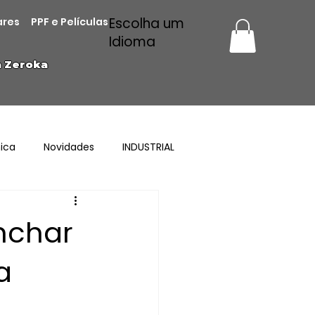
Escolha um
ares
PPF e Películas
Idioma
a Zeroka
ica
Novidades
INDUSTRIAL
nchar
a