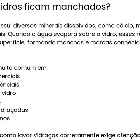
 vidros ficam manchados?
ui diversos minerais dissolvidos, como cálcio, 
ais. Quando a água evapora sobre o vidro, esses r
perfície, formando manchas e marcas conheci
muito comum em:
erciais
enciais
 vidro
s
vidraçadas
rnos
r como lavar Vidraças corretamente exige atenção