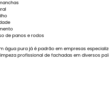
 manchas
ral
lho
idade
mento
so de panos e rodos
om água pura já é padrão em empresas especiali
 limpeza profissional de fachadas em diversos paí