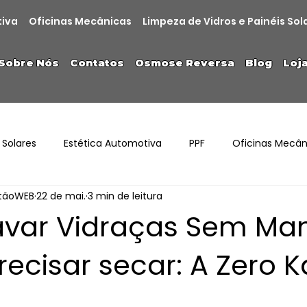
tiva
Oficinas Mecânicas
Limpeza de Vidros e Painéis Sol
Sobre Nós
Contatos
Osmose Reversa
Blog
Loj
 Solares
Estética Automotiva
PPF
Oficinas Mecân
stãoWEB
22 de mai.
3 min de leitura
var Vidraças Sem Ma
ecisar secar: A Zero K