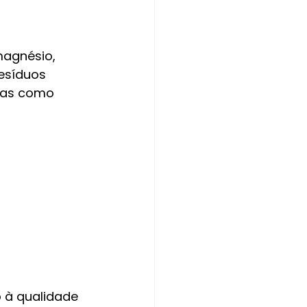
magnésio, 
esíduos 
das como 
 à qualidade 