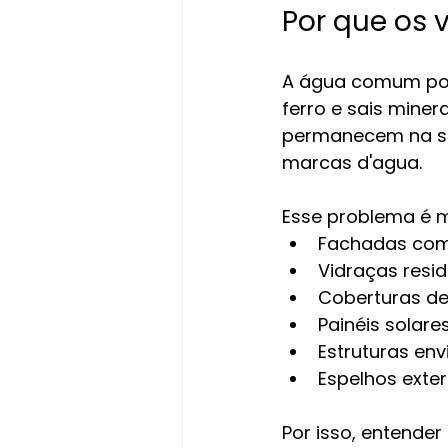
Por que os
A água comum poss
ferro e sais miner
permanecem na su
marcas d'agua.
Esse problema é 
Fachadas com
Vidraças resid
Coberturas de
Painéis solare
Estruturas en
Espelhos exte
Por isso, entende