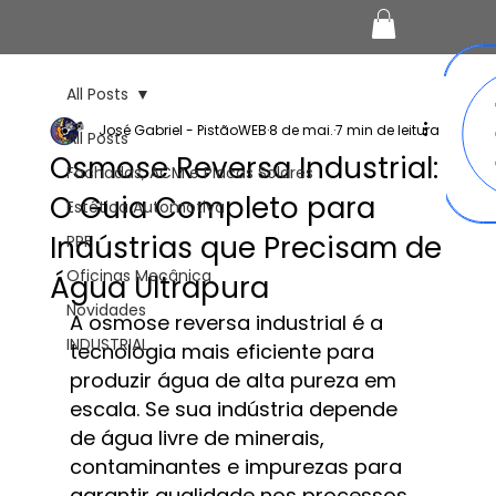
All Posts
José Gabriel - PistãoWEB
8 de mai.
7 min de leitura
All Posts
Osmose Reversa Industrial:
Fachadas, ACM e Placas Solares
O Guia Completo para
Estética Automotiva
Indústrias que Precisam de
PPF
Oficinas Mecânica
Água Ultrapura
Novidades
A osmose reversa industrial é a 
INDUSTRIAL
tecnologia mais eficiente para 
produzir água de alta pureza em 
escala. Se sua indústria depende 
de água livre de minerais, 
contaminantes e impurezas para 
garantir qualidade nos processos, 