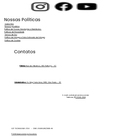
Nossas Políticas
Sobre Nós
Nossos produtos
Política de Trocas, Devoluções e Reembolso.
Políticas de Privacidade
Termos de Uso
Política de Entrega e Data Estimada de Entrega
Política de Cookies
Osmose Reversa na Indústria de
Contatos
Cosméticos: A Base para Produtos
de Alta Qualidade
Fábrica:
Rua do Albatroz, 430. Palhoça - SC
Administrativo:
Av. Brig. Faria Lima, 3400, São Paulo - SP.
E-mail:
contato@zeroka.com.br
Telefone:
(11) 97243-3694
A2T TECNOLOGIA LTDA - CNPJ 36.806.286/0001-44
© 2026 desenvolvido por Inovatório