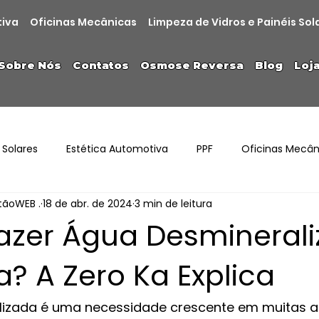
tiva
Oficinas Mecânicas
Limpeza de Vidros e Painéis Sol
Sobre Nós
Contatos
Osmose Reversa
Blog
Loj
 Solares
Estética Automotiva
PPF
Oficinas Mecân
stãoWEB .
18 de abr. de 2024
3 min de leitura
zer Água Desmineral
? A Zero Ka Explica
izada é uma necessidade crescente em muitas at