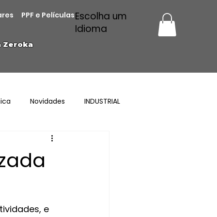
Escolha um
ares
PPF e Películas
Idioma
a Zeroka
ica
Novidades
INDUSTRIAL
izada
ividades, e 