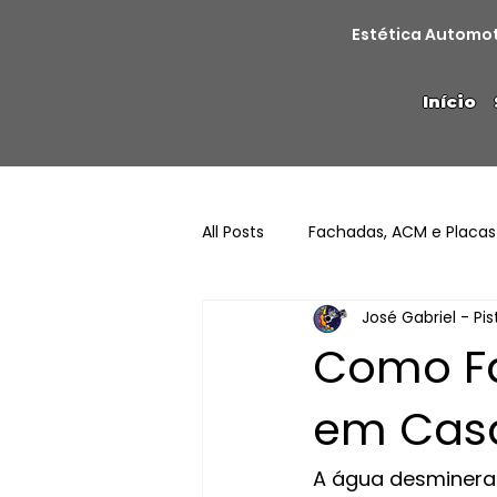
Estética Automo
Início
All Posts
Fachadas, ACM e Placas
José Gabriel - Pi
Como Fa
em Casa
A água desmineral