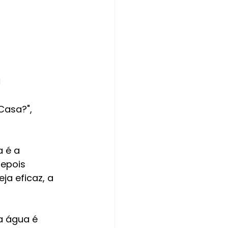
a
asa?", 
 é a 
depois 
a eficaz, a 
 água é 