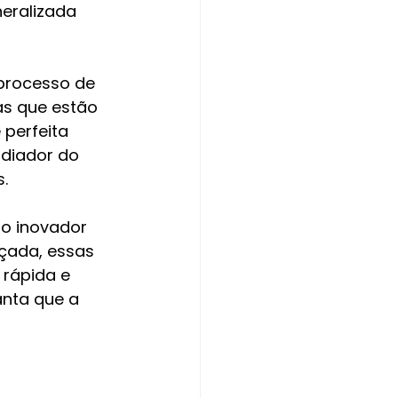
eralizada 
processo de 
as que estão 
perfeita 
radiador do 
s.
o inovador 
çada, essas 
 rápida e 
anta que a 