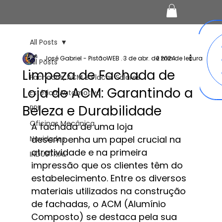
All Posts
José Gabriel - PistãoWEB .
3 de abr. de 2024
2 min de leitura
All Posts
Limpeza de Fachada de
Fachadas, ACM e Placas Solares
Loja de ACM: Garantindo a
Estética Automotiva
Beleza e Durabilidade
PPF
Oficinas Mecânica
A fachada de uma loja 
desempenha um papel crucial na 
Novidades
atratividade e na primeira 
INDUSTRIAL
impressão que os clientes têm do 
estabelecimento. Entre os diversos 
materiais utilizados na construção 
de fachadas, o ACM (Alumínio 
Composto) se destaca pela sua 