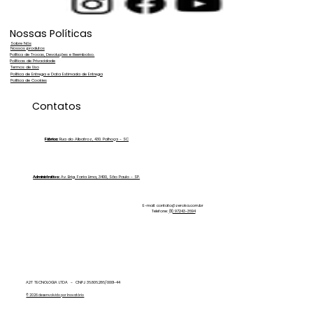
Nossas Políticas
Sobre Nós
Nossos produtos
Política de Trocas, Devoluções e Reembolso.
Políticas de Privacidade
Termos de Uso
Política de Entrega e Data Estimada de Entrega
Política de Cookies
Diluição de Produtos Para Estética
Contatos
Automotiva: Economize Tempo e
Dinheiro!
Fábrica:
Rua do Albatroz, 430. Palhoça - SC
Administrativo:
Av. Brig. Faria Lima, 3400, São Paulo - SP.
E-mail:
contato@zeroka.com.br
Telefone:
(11) 97243-3694
A2T TECNOLOGIA LTDA - CNPJ 36.806.286/0001-44
© 2026 desenvolvido por Inovatório