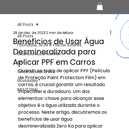
All Posts
28 de dez. de 2023
2 min de leitura
All Posts
Benefícios de Usar Água
Fachadas, ACM e Placas Solares
Desmineralizada para
Estética Automotiva
Aplicar PPF em Carros
PPF
Quando se trata de aplicar PPF (Película 
Oficinas Mecânica
de Proteção Paint Protection Film) em 
Novidades
carros, é crucial garantir um resultado 
INDUSTRIAL
impecável e duradouro. Um dos 
elementos-chave para alcançar esse 
objetivo é a água utilizada durante o 
processo. Neste artigo, discutiremos os 
benefícios de usar água 
desmineralizada Zero Ka para aplicar 