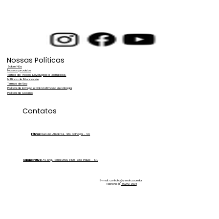
Nossas Políticas
Sobre Nós
Nossos produtos
Política de Trocas, Devoluções e Reembolso.
Políticas de Privacidade
Termos de Uso
Política de Entrega e Data Estimada de Entrega
Política de Cookies
Filtro de osmose reversa: como
Contatos
funciona e quando vale a pena
investir?
Fábrica:
Rua do Albatroz, 430. Palhoça - SC
Administrativo:
Av. Brig. Faria Lima, 3400, São Paulo - SP.
E-mail:
contato@zeroka.com.br
Telefone:
(11) 97243-3694