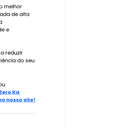
o melhor 
zada de alta 
a 
de e 
a reduzir 
ência do seu 
ou 
Zero Ka 
o nosso site!