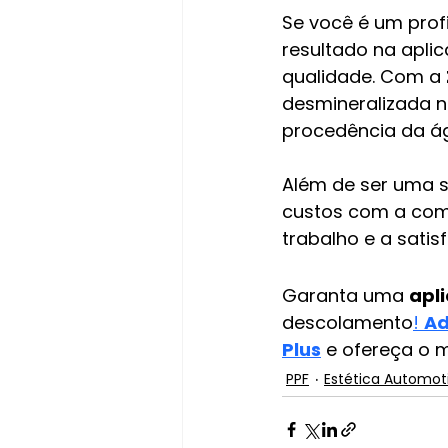
Se você é um profi
resultado na aplic
qualidade. Com a 
desmineralizada no
procedência da águ
Além de ser uma so
custos com a comp
trabalho e a satis
Garanta uma 
apl
descolamento
! 
Ad
Plus
 e ofereça o m
PPF
Estética Automot