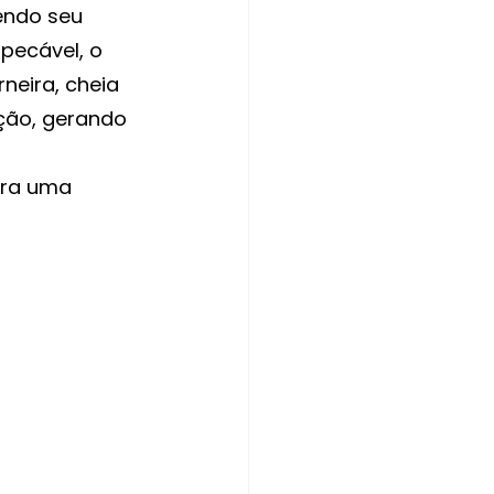
endo seu 
mpecável, o 
neira, cheia 
ção, gerando 
 
ara uma 