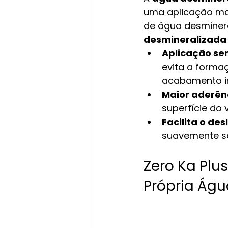
uma aplicação mais
de água desminera
desmineralizada 
Aplicação s
evita a forma
acabamento i
Maior aderênc
superfície do
Facilita o de
suavemente sob
Zero Ka Plus
Própria Águ