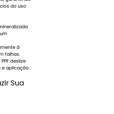
cios do uso 
mineralizada 
 um 
amente à 
m falhas.
PPF deslize 
 e aplicação.
zir Sua 