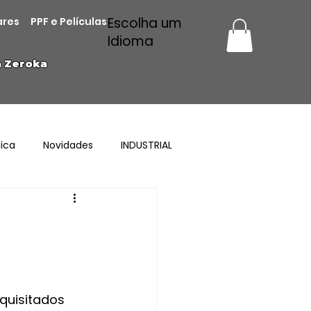
Escolha um
ares
PPF e Películas
Idioma
a Zeroka
ica
Novidades
INDUSTRIAL
quisitados 