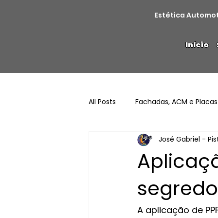
Estética Automo
Início
All Posts
Fachadas, ACM e Placas
José Gabriel - Pi
Aplicaçã
segredo
A aplicação de PPF