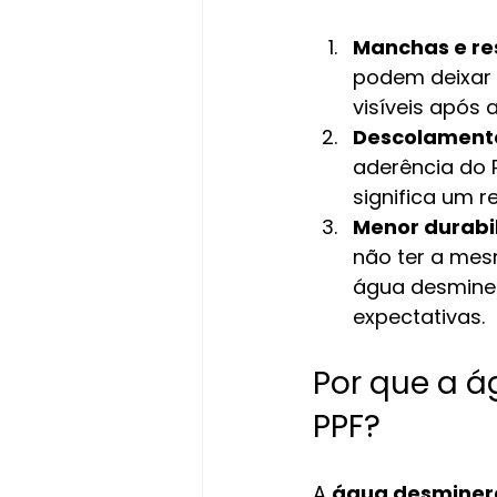
Manchas e re
podem deixar 
visíveis após 
Descolament
aderência do 
significa um r
Menor durabi
não ter a mes
água desminer
expectativas.
Por que a á
PPF?
A 
água desminer