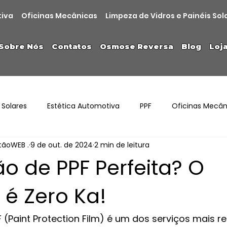
tiva
Oficinas Mecânicas
Limpeza de Vidros e Painéis Sol
Sobre Nós
Contatos
Osmose Reversa
Blog
Loj
 Solares
Estética Automotiva
PPF
Oficinas Mecân
stãoWEB .
9 de out. de 2024
2 min de leitura
o de PPF Perfeita? O
 é Zero Ka!
 (Paint Protection Film) é um dos serviços mais re