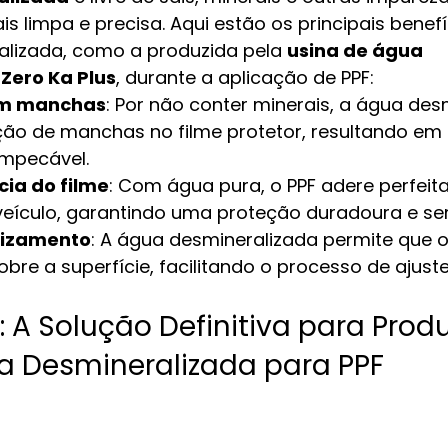
 limpa e precisa. Aqui estão os principais benefí
lizada, como a produzida pela 
usina de água 
Zero Ka Plus
, durante a aplicação de PPF:
em manchas
: Por não conter minerais, a água des
ção de manchas no filme protetor, resultando em
mpecável.
ia do filme
: Com água pura, o PPF adere perfeit
 veículo, garantindo uma proteção duradoura e se
slizamento
: A água desmineralizada permite que o 
re a superfície, facilitando o processo de ajuste
: A Solução Definitiva para Produ
a Desmineralizada para PPF