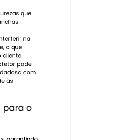
purezas que 
anchas 
terferir na 
, o que 
 cliente.
otetor pode 
uidadosa com 
e às 
 para o 
as, garantindo 