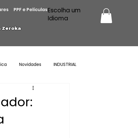
Escolha um
ares
PPF e Películas
Idioma
a Zeroka
ica
Novidades
INDUSTRIAL
ador:
a