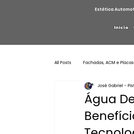
Estética Automo
Início
All Posts
Fachadas, ACM e Placas
José Gabriel - Pi
Água De
Benefíc
Tecnolo