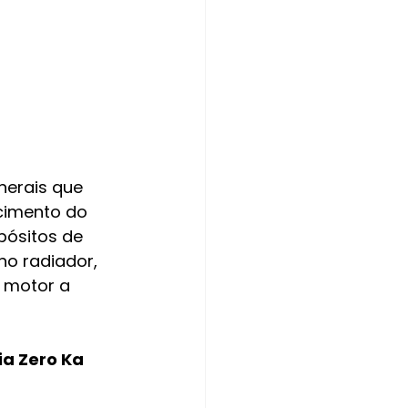
nerais que 
cimento do 
pósitos de 
no radiador, 
 motor a 
ia Zero Ka