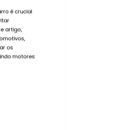
ro é crucial 
tar 
 artigo, 
omotivos, 
ar os 
indo motores 