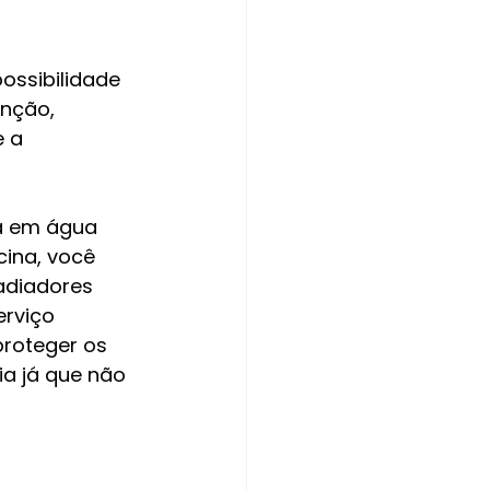
ossibilidade 
nção, 
 a 
a em água 
cina, você 
adiadores 
rviço 
roteger os 
a já que não 