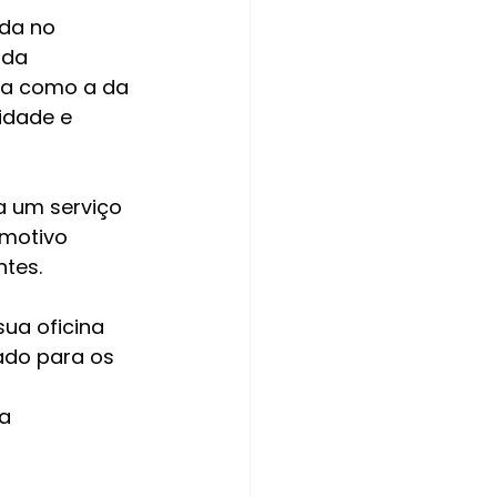
ada no 
 da 
nta como a da 
idade e 
a um serviço 
motivo 
tes.
ua oficina 
ado para os 
a 