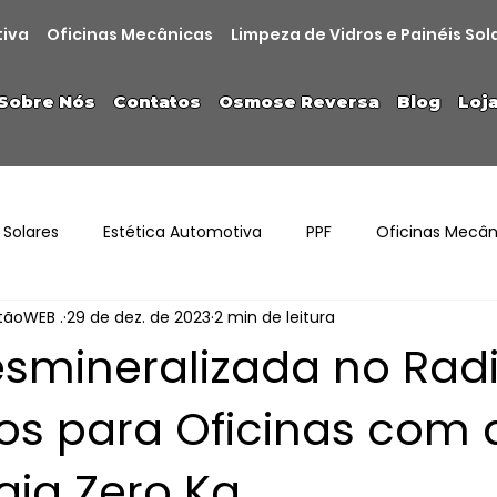
tiva
Oficinas Mecânicas
Limpeza de Vidros e Painéis Sol
Sobre Nós
Contatos
Osmose Reversa
Blog
Loj
 Solares
Estética Automotiva
PPF
Oficinas Mecân
stãoWEB .
29 de dez. de 2023
2 min de leitura
smineralizada no Radi
ios para Oficinas com 
gia Zero Ka