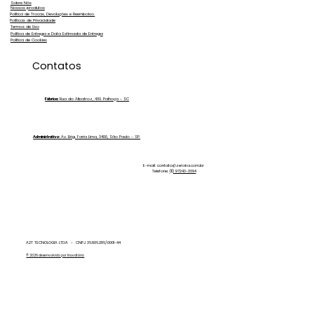
Sobre Nós
Nossos produtos
Política de Trocas, Devoluções e Reembolso.
Políticas de Privacidade
Termos de Uso
Política de Entrega e Data Estimada de Entrega
Política de Cookies
Qual a Melhor Forma de Limpar
Contatos
Fachadas de Vidro?
Fábrica:
Rua do Albatroz, 430. Palhoça - SC
Administrativo:
Av. Brig. Faria Lima, 3400, São Paulo - SP.
E-mail:
contato@zeroka.com.br
Telefone:
(11) 97243-3694
A2T TECNOLOGIA LTDA - CNPJ 36.806.286/0001-44
© 2026 desenvolvido por Inovatório