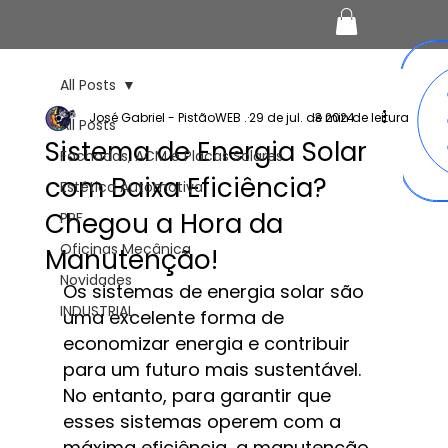
All Posts
José Gabriel - PistãoWEB .
29 de jul. de 2024
3 min de leitura
All Posts
Sistema de Energia Solar
Fachadas, ACM e Placas Solares
com Baixa Eficiência?
Estética Automotiva
Chegou a Hora da
PPF
Oficinas Mecânica
Manutenção!
Novidades
Os sistemas de energia solar são 
INDUSTRIAL
uma excelente forma de 
economizar energia e contribuir 
para um futuro mais sustentável. 
No entanto, para garantir que 
esses sistemas operem com a 
máxima eficiência, a manutenção 