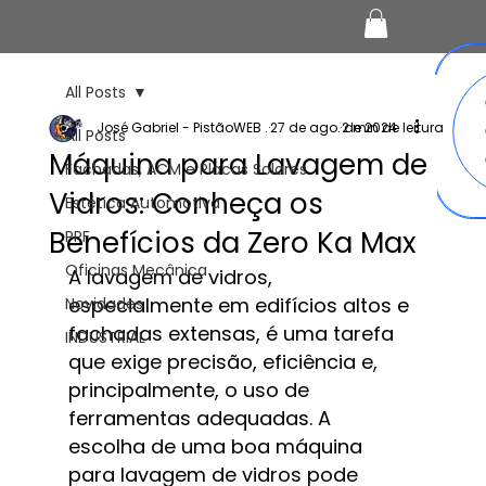
All Posts
José Gabriel - PistãoWEB .
27 de ago. de 2024
2 min de leitura
All Posts
Máquina para Lavagem de
Fachadas, ACM e Placas Solares
Vidros: Conheça os
Estética Automotiva
Benefícios da Zero Ka Max
PPF
Oficinas Mecânica
A lavagem de vidros, 
especialmente em edifícios altos e 
Novidades
fachadas extensas, é uma tarefa 
INDUSTRIAL
que exige precisão, eficiência e, 
principalmente, o uso de 
ferramentas adequadas. A 
escolha de uma boa máquina 
para lavagem de vidros pode 