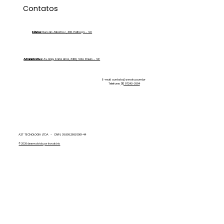
Economia de Tempo na Lavagem de
Contatos
Veículos: Conheça a Zero Ka
Fábrica:
Rua do Albatroz, 430. Palhoça - SC
Administrativo:
Av. Brig. Faria Lima, 3400, São Paulo - SP.
E-mail:
contato@zeroka.com.br
Telefone:
(11) 97243-3694
A2T TECNOLOGIA LTDA - CNPJ 36.806.286/0001-44
© 2026 desenvolvido por Inovatório