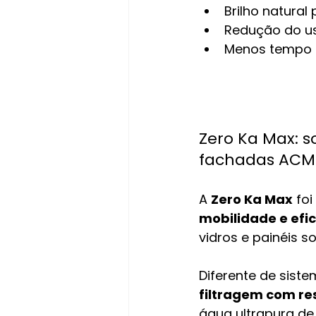
Brilho natural
Redução do us
Menos tempo 
Zero Ka Max: s
fachadas ACM
A 
Zero Ka Max
 fo
mobilidade e efic
vidros e painéis so
Diferente de siste
filtragem com re
água ultrapura de 