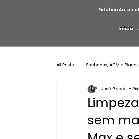
Estética Automo
Início
All Posts
Fachadas, ACM e Placas
José Gabriel - Pi
Limpeza
sem man
Max e se