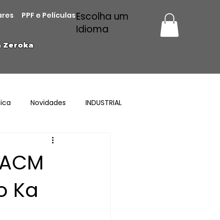
Escolha um
ares
PPF e Películas
Idioma
a Zeroka
ica
Novidades
INDUSTRIAL
s ACM
o Ka