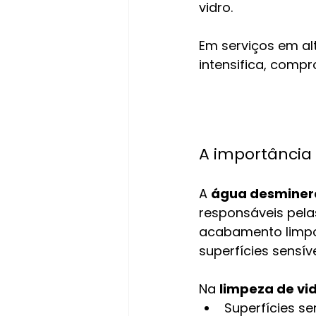
vidro.
Em serviços em al
intensifica, com
A importância
A 
água desminer
responsáveis pela
acabamento limpo,
superfícies sensíve
Na 
limpeza de vi
Superfícies 