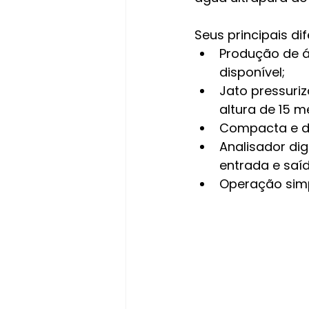
Seus principais dif
Produção de á
disponível;
Jato pressuri
altura de 15 m
Compacta e de
Analisador di
entrada e saíd
Operação simp