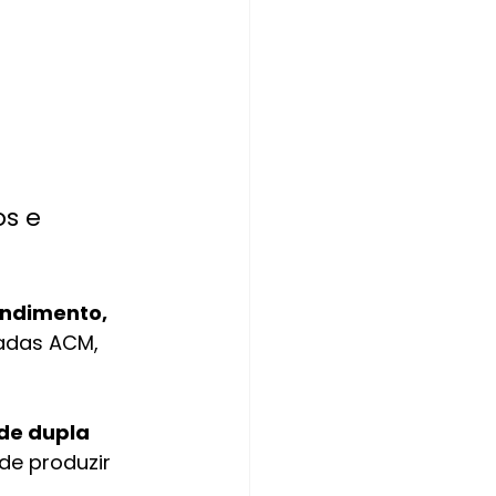
s e 
endimento, 
hadas ACM, 
de dupla 
de produzir 