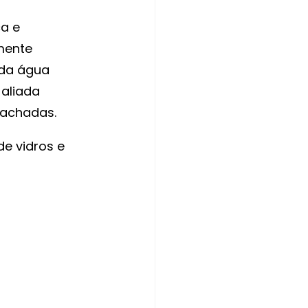
a e 
mente 
 da água 
aliada 
fachadas. 
e vidros e 