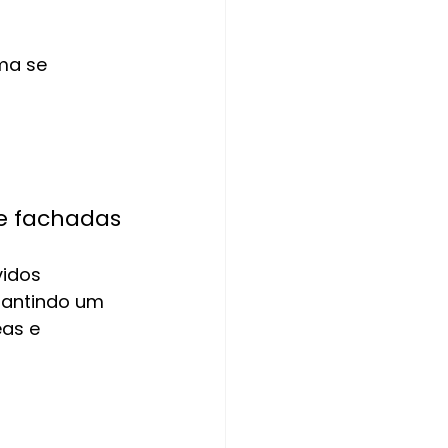
ma se 
e fachadas
idos 
rantindo um 
as e 