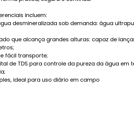
erenciais incluem:
gua desmineralizada sob demanda: água ultrapu
zado que alcança grandes alturas: capaz de lanç
etros;
 fácil transporte;
gital de TDS para controle da pureza da água em t
a;
les, ideal para uso diário em campo