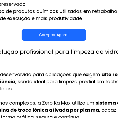
 preservado
o de produtos químicos utilizados em retrabalho
de execução e mais produtividade
Comprar Agora!
olução profissional para limpeza de vidro
i desenvolvida para aplicações que exigem 
alto r
iência
, sendo ideal para limpeza predial em fac
lares.
mas complexos, a Zero Ka Max utiliza um 
sistema 
sina de troca iônica ativada por plasma
, capaz 
forma prática, segura e contínua.