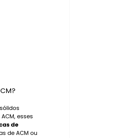
ACM?
sólidos 
 ACM, esses 
as de 
das de ACM ou 