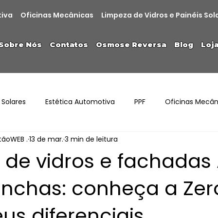
tiva
Oficinas Mecânicas
Limpeza de Vidros e Painéis Sol
Sobre Nós
Contatos
Osmose Reversa
Blog
Loj
 Solares
Estética Automotiva
PPF
Oficinas Mecân
stãoWEB .
13 de mar.
3 min de leitura
 de vidros e fachada
chas: conheça a Zer
us diferenciais