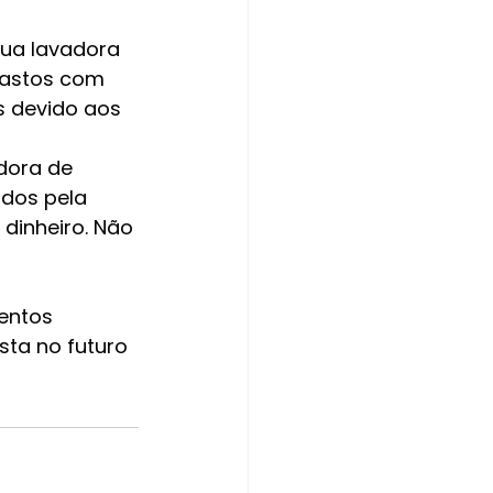
sua lavadora 
gastos com 
 devido aos 
dora de 
dos pela 
dinheiro. Não 
entos 
sta no futuro 