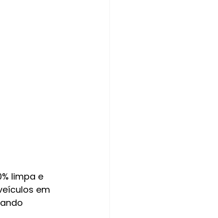
0% limpa e 
veículos em 
tando 