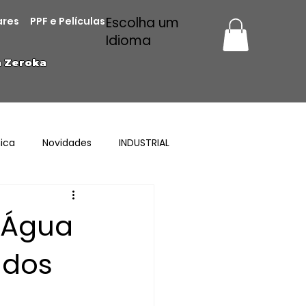
Escolha um
ares
PPF e Películas
Idioma
a Zeroka
ica
Novidades
INDUSTRIAL
 Água
 dos