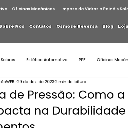
tiva
Oficinas Mecânicas
Limpeza de Vidros e Painéis Sol
Sobre Nós
Contatos
Osmose Reversa
Blog
Loj
 Solares
Estética Automotiva
PPF
Oficinas Mecân
stãoWEB .
29 de dez. de 2023
2 min de leitura
a de Pressão: Como a
pacta na Durabilidade
mentos