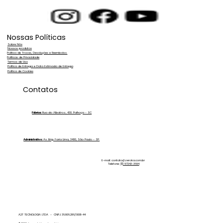
Nossas Políticas
Sobre Nós
Nossos produtos
Política de Trocas, Devoluções e Reembolso.
Políticas de Privacidade
Termos de Uso
Política de Entrega e Data Estimada de Entrega
Política de Cookies
Lavagem de Placas ACM: Como
Contatos
Garantir Acabamento Profissional
Usando Água Ultrapura
Fábrica:
Rua do Albatroz, 430. Palhoça - SC
Administrativo:
Av. Brig. Faria Lima, 3400, São Paulo - SP.
E-mail:
contato@zeroka.com.br
Telefone:
(11) 97243-3694
A2T TECNOLOGIA LTDA - CNPJ 36.806.286/0001-44