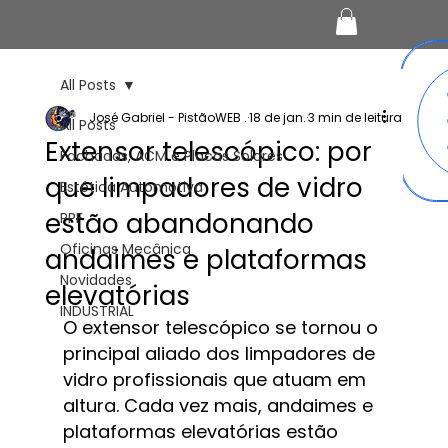
All Posts
José Gabriel - PistãoWEB .
18 de jan.
3 min de leitura
All Posts
Extensor telescópico: por
Fachadas, ACM e Placas Solares
que limpadores de vidro
Estética Automotiva
estão abandonando
PPF
Oficinas Mecânica
andaimes e plataformas
Novidades
elevatórias
INDUSTRIAL
O extensor telescópico se tornou o 
principal aliado dos limpadores de 
vidro profissionais que atuam em 
altura. Cada vez mais, andaimes e 
plataformas elevatórias estão 