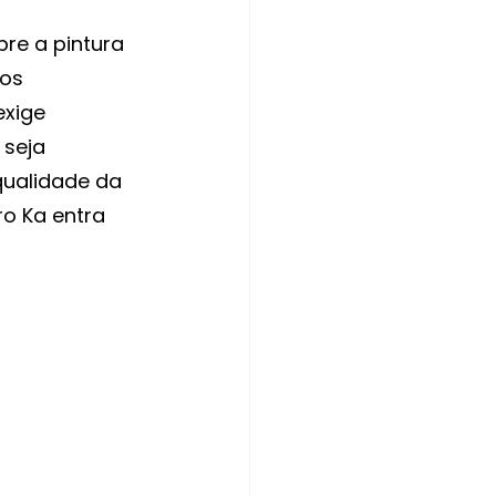
bre a pintura 
os 
exige 
 seja 
qualidade da 
o Ka entra 