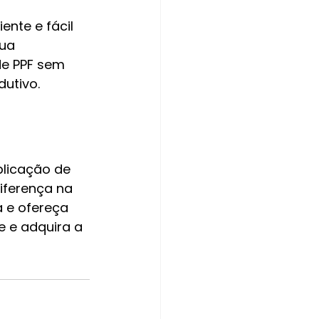
ente e fácil 
ua 
de PPF sem 
dutivo.
licação de 
diferença na 
a e ofereça 
e e adquira a 