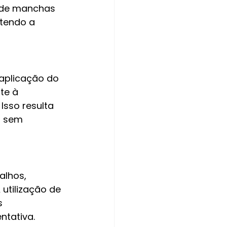
o de manchas 
tendo a 
aplicação do 
te à 
Isso resulta 
, sem 
lhos, 
utilização de 
s 
ntativa.