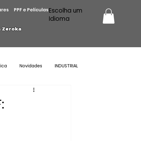
Escolha um
ares
PPF e Películas
Idioma
a Zeroka
ica
Novidades
INDUSTRIAL
: