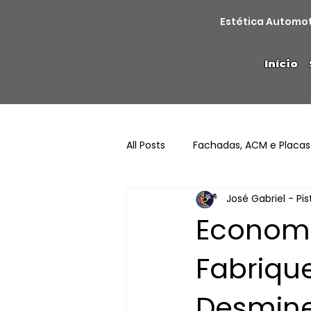
Estética Automo
Início
All Posts
Fachadas, ACM e Placas
José Gabriel - Pi
Economi
Fabriqu
Desmine