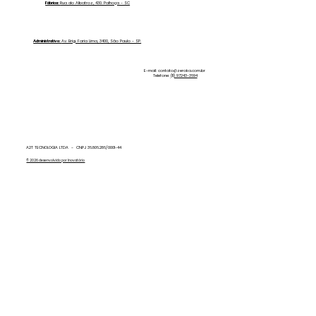
Dinheiro com a Zero Ka!
Fábrica:
Rua do Albatroz, 430. Palhoça - SC
Administrativo:
Av. Brig. Faria Lima, 3400, São Paulo - SP.
E-mail:
contato@zeroka.com.br
Telefone:
(11) 97243-3694
A2T TECNOLOGIA LTDA - CNPJ 36.806.286/0001-44
© 2026 desenvolvido por Inovatório