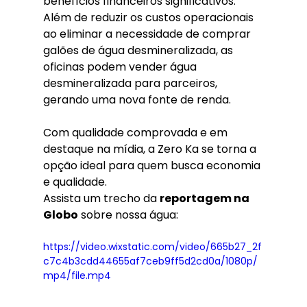
benefícios financeiros significativos. 
Além de reduzir os custos operacionais 
ao eliminar a necessidade de comprar 
galões de água desmineralizada, as 
oficinas podem vender água 
desmineralizada para parceiros, 
gerando uma nova fonte de renda.
Com qualidade comprovada e em 
destaque na mídia, a Zero Ka se torna a 
opção ideal para quem busca economia 
e qualidade.
Assista um trecho da 
reportagem na 
Globo
 sobre nossa água:
https://video.wixstatic.com/video/665b27_2f
c7c4b3cdd44655af7ceb9ff5d2cd0a/1080p/
mp4/file.mp4