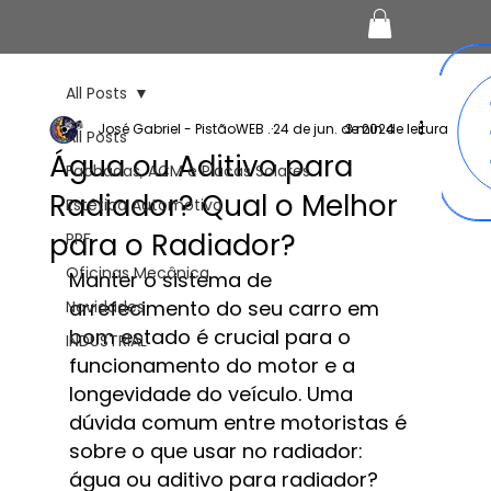
All Posts
José Gabriel - PistãoWEB .
24 de jun. de 2024
3 min de leitura
All Posts
Água ou Aditivo para
Fachadas, ACM e Placas Solares
Radiador? Qual o Melhor
Estética Automotiva
para o Radiador?
PPF
Oficinas Mecânica
Manter o sistema de 
arrefecimento do seu carro em 
Novidades
bom estado é crucial para o 
INDUSTRIAL
funcionamento do motor e a 
longevidade do veículo. Uma 
dúvida comum entre motoristas é 
sobre o que usar no radiador: 
água ou aditivo para radiador? 