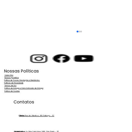
Nossas Políticas
Sobre Nós
Nossos produtos
Política de Trocas, Devoluções e Reembolso.
Políticas de Privacidade
Termos de Uso
Política de Entrega e Data Estimada de Entrega
Política de Cookies
Purificação de água para indústria:
Contatos
conheça a osmose reversa Zero Ka
Fábrica:
Rua do Albatroz, 430. Palhoça - SC
Administrativo:
Av. Brig. Faria Lima, 3400, São Paulo - SP.