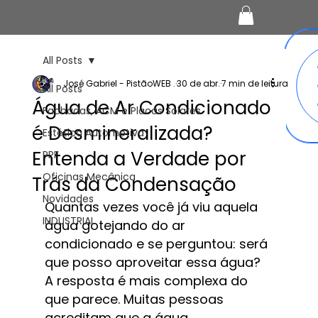
All Posts
José Gabriel - PistãoWEB .
30 de abr.
7 min de leitura
All Posts
Água de Ar Condicionado
Fachadas, ACM e Placas Solares
é Desmineralizada?
Estética Automotiva
Entenda a Verdade por
PPF
Oficinas Mecânica
Trás da Condensação
Novidades
Quantas vezes você já viu aquela 
INDUSTRIAL
água gotejando do ar 
condicionado e se perguntou: será 
que posso aproveitar essa água? 
A resposta é mais complexa do 
que parece. Muitas pessoas 
acreditam que a água 