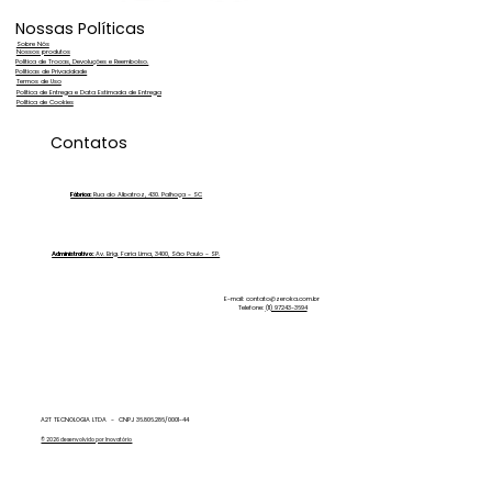
Nossas Políticas
Sobre Nós
Nossos produtos
Política de Trocas, Devoluções e Reembolso.
Políticas de Privacidade
Termos de Uso
Política de Entrega e Data Estimada de Entrega
Política de Cookies
Água dura: o que é, como identificar
Contatos
e quais problemas ela pode causar?
Fábrica:
Rua do Albatroz, 430. Palhoça - SC
Administrativo:
Av. Brig. Faria Lima, 3400, São Paulo - SP.
E-mail:
contato@zeroka.com.br
Telefone:
(11) 97243-3694
A2T TECNOLOGIA LTDA - CNPJ 36.806.286/0001-44
© 2026 desenvolvido por Inovatório