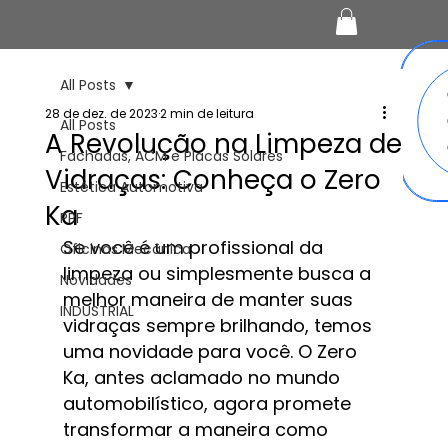
All Posts
28 de dez. de 2023
2 min de leitura
All Posts
A Revolução na Limpeza de
Fachadas, ACM e Placas Solares
Vidraças: Conheça o Zero
Estética Automotiva
Ka
PPF
Se você é um profissional da 
Oficinas Mecânica
limpeza ou simplesmente busca a 
Novidades
melhor maneira de manter suas 
INDUSTRIAL
vidraças sempre brilhando, temos 
uma novidade para você. O Zero 
Ka, antes aclamado no mundo 
automobilístico, agora promete 
transformar a maneira como 