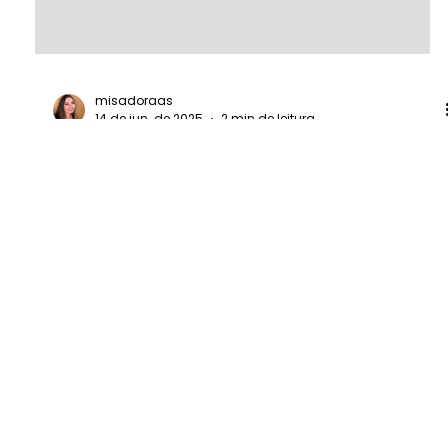
misadoraas
14 de jun. de 2025
2 min de leitura
Como produzir água
desmineralizada em casa: guia
prático e eficiente
Produzir água desmineralizada em casa é possível —
com destilação ou osmose reversa —, mas a
praticidade e pureza garantida pelos sistemas Zero Ka
os tornam a melhor alternativa para uso frequente.