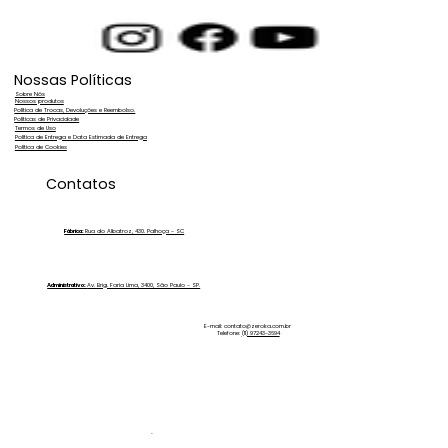
deixar manchas usando água desmineralizada. Elimine
marcas d’água, aumente a produtividade dos seus
serviços e ofereça um acabamento impecável com a
tecnologia Zero Ka.
Nossas Políticas
Sobre Nós
Nossos produtos
Política de Trocas, Devoluções e Reembolso.
Políticas de Privacidade
Termos de Uso
Política de Entrega e Data Estimada de Entrega
Política de Cookies
Contatos
Fábrica:
Rua do Albatroz, 430. Palhoça - SC
Administrativo:
Av. Brig. Faria Lima, 3400, São Paulo - SP.