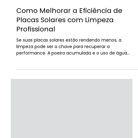
misadoraas
20 de jun. de 2025
2 min de leitura
Como Melhorar a Eficiência de
Placas Solares com Limpeza
Profissional
Se suas placas solares estão rendendo menos, a
limpeza pode ser a chave para recuperar a
performance. A poeira acumulada e o uso de água
comum afetam diretamente a eficiência energética.
Neste post, mostramos como a água desmineralizada
Zero Ka Max oferece uma solução profissional, sem
manchas, sem resíduos e com mais economia. Confira
os benefícios e como aplicar a técnica de forma
segura!