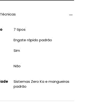
 Técnicas
to
7 tipos
Engate rápido padrão
Sim
Não
dade
Sistemas Zero Ka e mangueiras
padrão