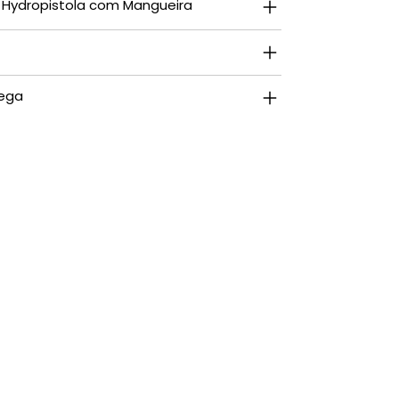
s Hydropistola com Mangueira
rega