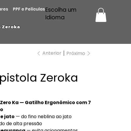
Escolha um
ares
PPF e Películas
Idioma
a Zeroka
Anterior
Próximo
pistola Zeroka
 Zero Ka — Gatilho Ergonômico com 7
to
e jato
— do fino neblina ao jato
o de alta pressão
segurança
— evita acionamentos