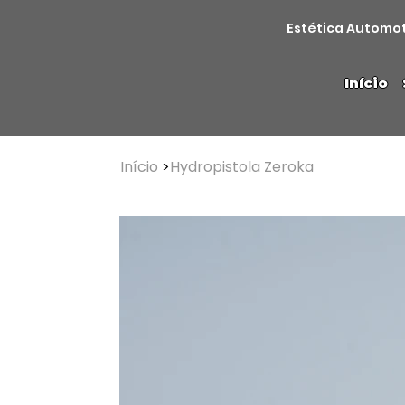
Estética Automo
Início
Início
>
Hydropistola Zeroka