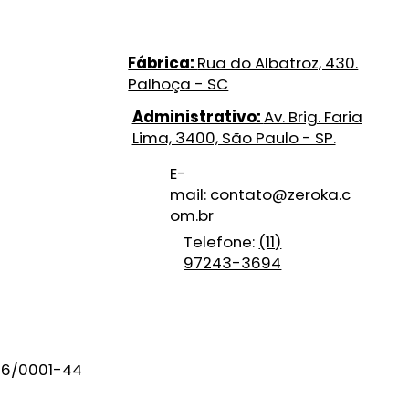
Fábrica:
Rua do Albatroz, 430.
Palhoça - SC
Administrativo:
Av. Brig. Faria
Lima, 3400, São Paulo - SP.
E-
mail:
contato@zeroka.c
om.br
Telefone:
(11)
97243-3694
86/0001-44