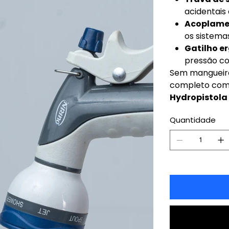
acidentais
Acoplame
os sistema
Gatilho e
pressão c
Sem mangueira 
completo com 
Hydropistola
Quantidade