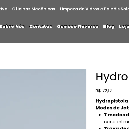
tiva
Oficinas Mecânicas
Limpeza de Vidros e Painéis Sol
Sobre Nós
Contatos
Osmose Reversa
Blog
Loj
Hydro
Preço
R$ 72,12
Hydropistola
Modos de Ja
7 modos d
concentrad
Trava de 